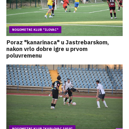
NOGOMETNI KLUB "ILOVAC"
Poraz "kanarinaca" u Jastrebarskom,
nakon vrlo dobre igre u prvom
poluvremenu
NOGOMETNI KLUB "KARLOVAC 1919"