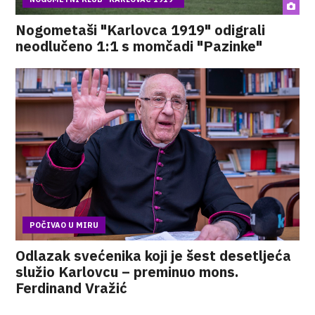
Nogometaši "Karlovca 1919" odigrali
neodlučeno 1:1 s momčadi "Pazinke"
POČIVAO U MIRU
Odlazak svećenika koji je šest desetljeća
služio Karlovcu – preminuo mons.
Ferdinand Vražić