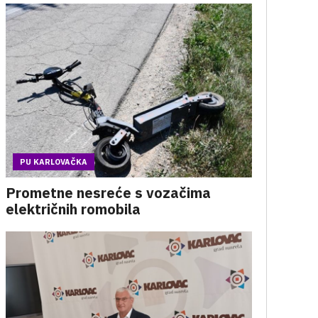
PU KARLOVAČKA
Prometne nesreće s vozačima
električnih romobila