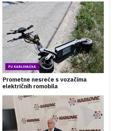
PU KARLOVAČKA
Prometne nesreće s vozačima
električnih romobila