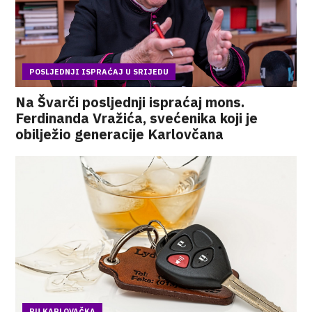
POSLJEDNJI ISPRAĆAJ U SRIJEDU
Na Švarči posljednji ispraćaj mons.
Ferdinanda Vražića, svećenika koji je
obilježio generacije Karlovčana
PU KARLOVAČKA