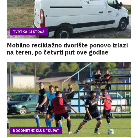
TVRTKA ČISTOĆA
Mobilno reciklažno dvorište ponovo izlazi
na teren, po četvrti put ove godine
NOGOMETNI KLUB "KUPA"