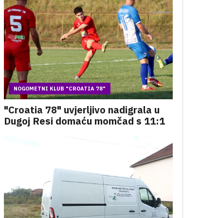
NOGOMETNI KLUB "CROATIA 78"
"Croatia 78" uvjerljivo nadigrala u
Dugoj Resi domaću momčad s 11:1