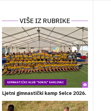
VIŠE IZ RUBRIKE
GIMNASTIČKI KLUB "SOKOL" KARLOVAC
Ljetni gimnastički kamp Selce 2026.