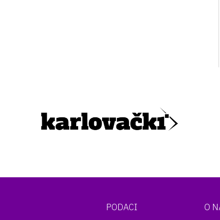
PODACI
O 