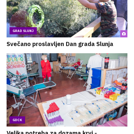
GRAD SLUNJ
Svečano proslavljen Dan grada Slunja
GDCK
Velika potreba za dozama krvi -