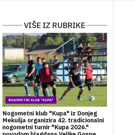
VIŠE IZ RUBRIKE
NOGOMETNI KLUB "KUPA"
Nogometni klub "Kupa" iz Donjeg
Mekušja organizira 42. tradicionalni
nogometni turnir "Kupa 2026."
povodom blagdana Velike Gospe