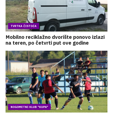
TVRTKA ČISTOĆA
Mobilno reciklažno dvorište ponovo izlazi
na teren, po četvrti put ove godine
NOGOMETNI KLUB "KUPA"