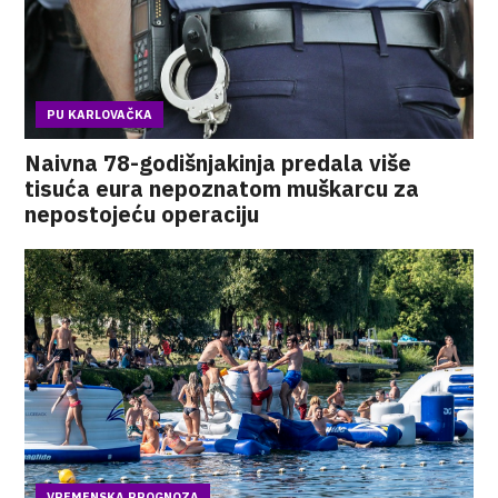
PU KARLOVAČKA
Naivna 78-godišnjakinja predala više
tisuća eura nepoznatom muškarcu za
nepostojeću operaciju
VREMENSKA PROGNOZA