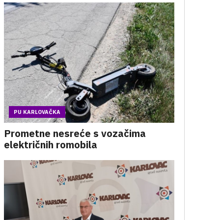
PU KARLOVAČKA
Prometne nesreće s vozačima
električnih romobila