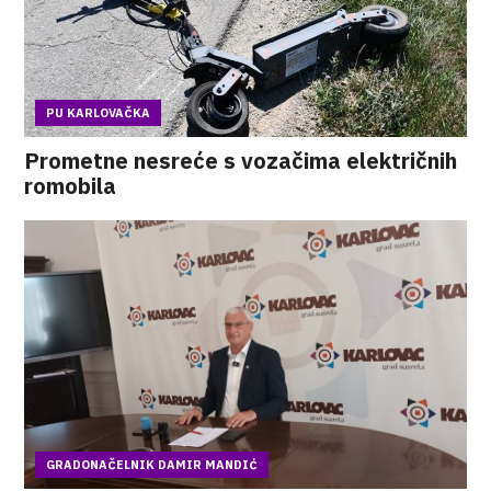
PU KARLOVAČKA
Prometne nesreće s vozačima električnih
romobila
GRADONAČELNIK DAMIR MANDIĆ