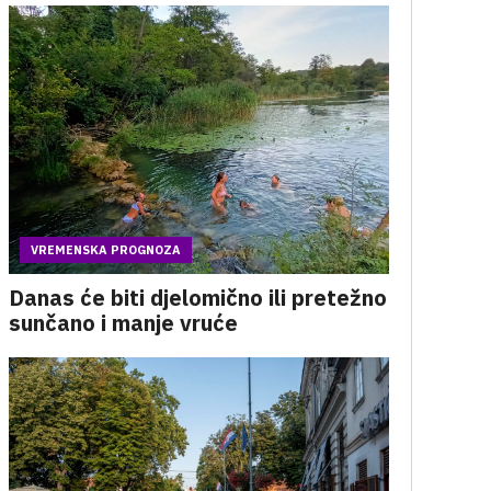
VREMENSKA PROGNOZA
Danas će biti djelomično ili pretežno
sunčano i manje vruće