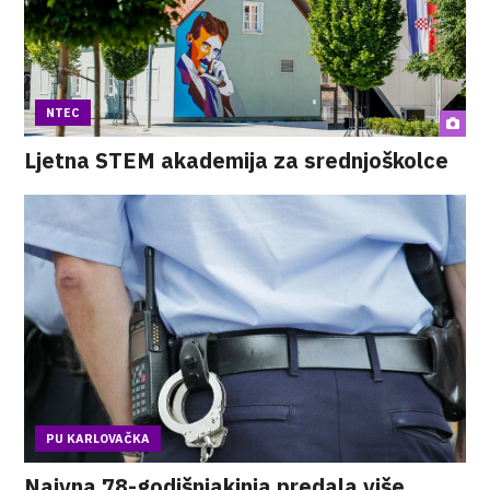
NTEC
Ljetna STEM akademija za srednjoškolce
PU KARLOVAČKA
Naivna 78-godišnjakinja predala više