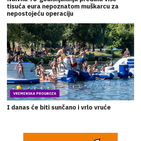
tisuća eura nepoznatom muškarcu za
nepostojeću operaciju
VREMENSKA PROGNOZA
I danas će biti sunčano i vrlo vruće