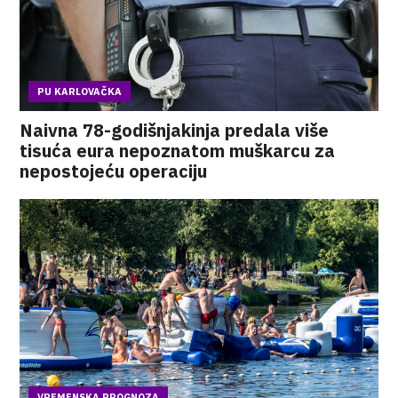
PU KARLOVAČKA
Naivna 78-godišnjakinja predala više
tisuća eura nepoznatom muškarcu za
nepostojeću operaciju
VREMENSKA PROGNOZA