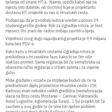
rješenja od strane HT-a. Naime, optički kabel nije na
mjestu (niti dubinski, niti tlocrtno) koje je projektantu
dostavio HT, izvijestili su nas iz Hrvatskih cesta.
Podsjećaju da je izvoditelj radova uveden u posao 29.
studenog prošle godine. Rok za izgradnju rotora je šest
mjeseci, što znači da radovi trebaju završiti u lipnju.
Vrijednost ovog dugo najavljivanog projekta je 9,9 milijuna
kuna bez PDV-a
Kako kažu u Hrvatskim cestama izgradnja rotora je
predviđena u tri zasebne faze, kako bi se čim više
olakšao promet. Sama regulacija bit će semaforska uz
obaveznu ručnu regulaciju u vršnim satima i za vrijeme
gužvi.
Mole građane i vozače za strpljenje budući da će na
predmetnom dijelu prometnice Hrvatske ceste i VIK
Karlovac imati nekoliko velikih gradilišta (semaforizacija
ulaza na Brzu cestu Mostanje – Cerovac Vukmanićki,
Rotor Logorište, Aglomeracija Turanj …). Svi projekti bit će
završeni u ovoj godini te će time biti riješen problem
prometa tog dijela grada Karlovca i šire.