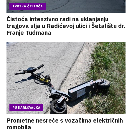
TVRTKA ČISTOĆA
Čistoća intenzivno radi na uklanjanju
tragova ulja u Radićevoj ulici i Šetalištu dr.
Franje Tuđmana
PU KARLOVAČKA
Prometne nesreće s vozačima električnih
romobila