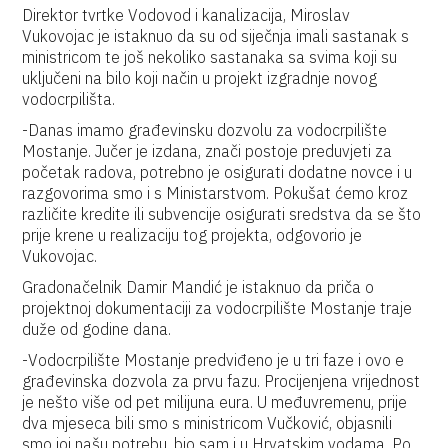
Direktor tvrtke Vodovod i kanalizacija, Miroslav
Vukovojac je istaknuo da su od siječnja imali sastanak s
ministricom te još nekoliko sastanaka sa svima koji su
uključeni na bilo koji način u projekt izgradnje novog
vodocrpilišta.
-Danas imamo građevinsku dozvolu za vodocrpilište
Mostanje. Jučer je izdana, znači postoje preduvjeti za
početak radova, potrebno je osigurati dodatne novce i u
razgovorima smo i s Ministarstvom. Pokušat ćemo kroz
različite kredite ili subvencije osigurati sredstva da se što
prije krene u realizaciju tog projekta, odgovorio je
Vukovojac.
Gradonačelnik Damir Mandić je istaknuo da priča o
projektnoj dokumentaciji za vodocrpilište Mostanje traje
duže od godine dana.
-Vodocrpilište Mostanje predviđeno je u tri faze i ovo e
građevinska dozvola za prvu fazu. Procijenjena vrijednost
je nešto više od pet milijuna eura. U međuvremenu, prije
dva mjeseca bili smo s ministricom Vučković, objasnili
smo joj našu potrebu, bio sam i u Hrvatskim vodama. Po