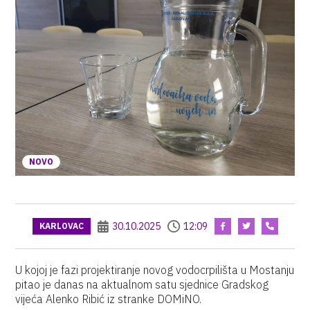
NOVO
30.10.2025
12:09
KARLOVAC
U kojoj je fazi projektiranje novog vodocrpilišta u Mostanju
pitao je danas na aktualnom satu sjednice Gradskog
vijeća Alenko Ribić iz stranke DOMiNO.