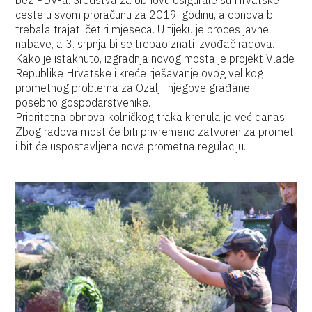
bez PDV-a. Sredstva za obnovu osigurale su Hrvatske
ceste u svom proračunu za 2019. godinu, a obnova bi
trebala trajati četiri mjeseca. U tijeku je proces javne
nabave, a 3. srpnja bi se trebao znati izvođač radova.
Kako je istaknuto, izgradnja novog mosta je projekt Vlade
Republike Hrvatske i kreće rješavanje ovog velikog
prometnog problema za Ozalj i njegove građane,
posebno gospodarstvenike.
Prioritetna obnova kolničkog traka krenula je već danas.
Zbog radova most će biti privremeno zatvoren za promet
i bit će uspostavljena nova prometna regulaciju.