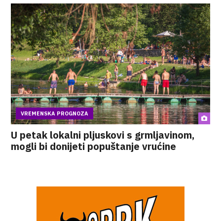
VREMENSKA PROGNOZA
U petak lokalni pljuskovi s grmljavinom,
mogli bi donijeti popuštanje vrućine