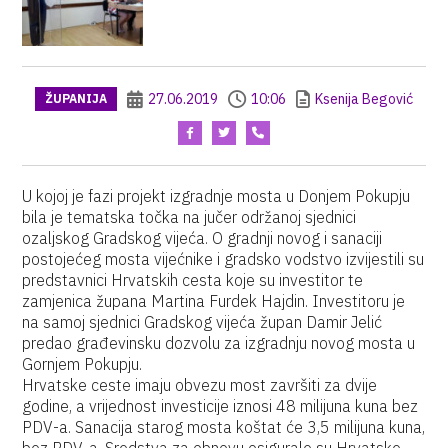
27.06.2019
10:06
Ksenija Begović
ŽUPANIJA
U kojoj je fazi projekt izgradnje mosta u Donjem Pokupju
bila je tematska točka na jučer održanoj sjednici
ozaljskog Gradskog vijeća. O gradnji novog i sanaciji
postojećeg mosta vijećnike i gradsko vodstvo izvijestili su
predstavnici Hrvatskih cesta koje su investitor te
zamjenica župana Martina Furdek Hajdin. Investitoru je
na samoj sjednici Gradskog vijeća župan Damir Jelić
predao građevinsku dozvolu za izgradnju novog mosta u
Gornjem Pokupju.
Hrvatske ceste imaju obvezu most završiti za dvije
godine, a vrijednost investicije iznosi 48 milijuna kuna bez
PDV-a. Sanacija starog mosta koštat će 3,5 milijuna kuna,