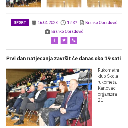
16.04.2023
12:37
Branko Obradović
SPORT
Branko Obradović
Prvi dan natjecanja završit će danas oko 19 sati
Rukometni
klub Škola
rukometa
Karlovac
organizira
21.