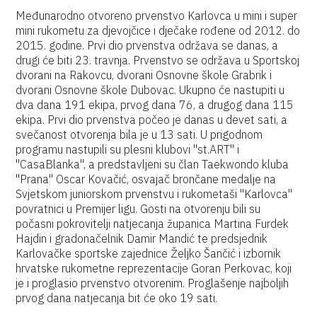
Međunarodno otvoreno prvenstvo Karlovca u mini i super
mini rukometu za djevojčice i dječake rođene od 2012. do
2015. godine. Prvi dio prvenstva održava se danas, a
drugi će biti 23. travnja. Prvenstvo se održava u Sportskoj
dvorani na Rakovcu, dvorani Osnovne škole Grabrik i
dvorani Osnovne škole Dubovac. Ukupno će nastupiti u
dva dana 191 ekipa, prvog dana 76, a drugog dana 115
ekipa. Prvi dio prvenstva počeo je danas u devet sati, a
svečanost otvorenja bila je u 13 sati. U prigodnom
programu nastupili su plesni klubovi "st.ART" i
"CasaBlanka", a predstavljeni su član Taekwondo kluba
"Prana" Oscar Kovačić, osvajač brončane medalje na
Svjetskom juniorskom prvenstvu i rukometaši "Karlovca"
povratnici u Premijer ligu. Gosti na otvorenju bili su
počasni pokrovitelji natjecanja županica Martina Furdek
Hajdin i gradonačelnik Damir Mandić te predsjednik
Karlovačke sportske zajednice Željko Šančić i izbornik
hrvatske rukometne reprezentacije Goran Perkovac, koji
je i proglasio prvenstvo otvorenim. Proglašenje najboljih
prvog dana natjecanja bit će oko 19 sati.