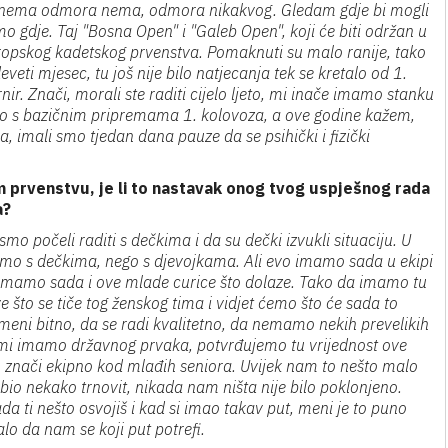
alje nema odmora nema, odmora nikakvog. Gledam gdje bi mogli
 gdje. Taj "Bosna Open" i "Galeb Open", koji će biti održan u
ropskog kadetskog prvenstva. Pomaknuti su malo ranije, tako
eveti mjesec, tu još nije bilo natjecanja tek se kretalo od 1.
nir. Znači, morali ste raditi cijelo ljeto, mi inače imamo stanku
ano s bazičnim pripremama 1. kolovoza, a ove godine kažem,
, imali smo tjedan dana pauze da se psihički i fizički
m prvenstvu, je li to nastavak onog tvog uspješnog rada
a?
o počeli raditi s dečkima i da su dečki izvukli situaciju. U
rujemo s dečkima, nego s djevojkama. Ali evo imamo sada u ekipi
 imamo sada i ove mlade curice što dolaze. Tako da imamo tu
 što se tiče tog ženskog tima i vidjet ćemo što će sada to
e meni bitno, da se radi kvalitetno, da nemamo nekih prevelikih
ine mi imamo državnog prvaka, potvrđujemo tu vrijednost ove
, znači ekipno kod mlađih seniora. Uvijek nam to nešto malo
 bio nekako trnovit, nikada nam ništa nije bilo poklonjeno.
da ti nešto osvojiš i kad si imao takav put, meni je to puno
lo da nam se koji put potrefi.