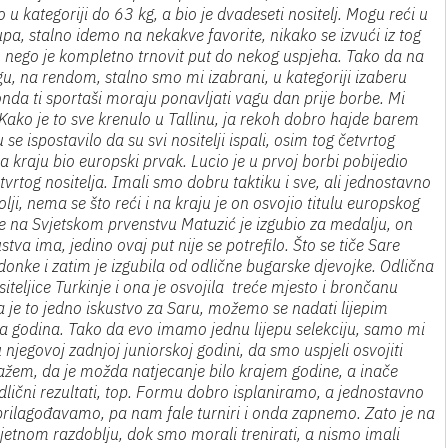
u kategoriji do 63 kg, a bio je dvadeseti nositelj. Mogu reći u
upa, stalno idemo na nekakve favorite, nikako se izvući iz tog
 nego je kompletno trnovit put do nekog uspjeha. Tako da na
, na rendom, stalno smo mi izabrani, u kategoriji izaberu
 onda ti sportaši moraju ponavljati vagu dan prije borbe. Mi
ako je to sve krenulo u Tallinu, ja rekoh dobro hajde barem
 se ispostavilo da su svi nositelji ispali, osim tog četvrtog
 na kraju bio europski prvak. Lucio je u prvoj borbi pobijedio
vrtog nositelja. Imali smo dobru taktiku i sve, ali jednostavno
lji, nema se što reći i na kraju je on osvojio titulu europskog
ne na Svjetskom prvenstvu Matuzić je izgubio za medalju, on
va ima, jedino ovaj put nije se potrefilo. Što se tiče Sare
donke i zatim je izgubila od odlične bugarske djevojke. Odlična
iteljice Turkinje i ona je osvojila treće mjesto i brončanu
a je to jedno iskustvo za Saru, možemo se nadati lijepim
ka godina. Tako da evo imamo jednu lijepu selekciju, samo mi
 njegovoj zadnjoj juniorskoj godini, da smo uspjeli osvojiti
ažem, da je možda natjecanje bilo krajem godine, a inače
dlični rezultati, top. Formu dobro isplaniramo, a jednostavno
 prilagođavamo, pa nam fale turniri i onda zapnemo. Zato je na
jetnom razdoblju, dok smo morali trenirati, a nismo imali