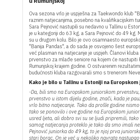
u Rumunjskoj
Ova sezona vrlo je uspješna za Taekwondo klub "Ba
raznim natjecanjima, posebno na kvalifikacijskim t
Sara Pejnović nastupili su nedavno u Tallinu u Est
je u kategoriji do 63 kg, a Sara Pejnović do 49 kg. 
su u drugom kolu. Bilo je ovo osamnaesto europsk
"Banija Pandas", a do sada je osvojeno šest europ
već plasman na natjecanje je uspjeh. Članovi kluba 
prvenstvo za mlađe seniore na kojem će nastupiti P
Rumunjskoj krajem godine. O ostvarenim rezultatima,
budućnosti kluba razgovarali smo s trenerom Nev
Kako je bilo u Tallinu u Estoniji na Europsko
-Da, bili smo na Europskom juniorskom prvenstvu, 
prvenstvo u istom dijelu godine, znači, kada je pa
vrlo bitno natjecanje. Tako da prošle godine nismo 
tako se ponovilo i ove godine na Europskom junio
usred ljeta, ali dobro svi su se ljudi pripremili, ta
samog natjecanja proteklo je tako da smo imali neka
Pejnović juniorka do 49 kg, to je njoj prva juniorsk
stari borac. On je već u nekoliko navrata nastupa