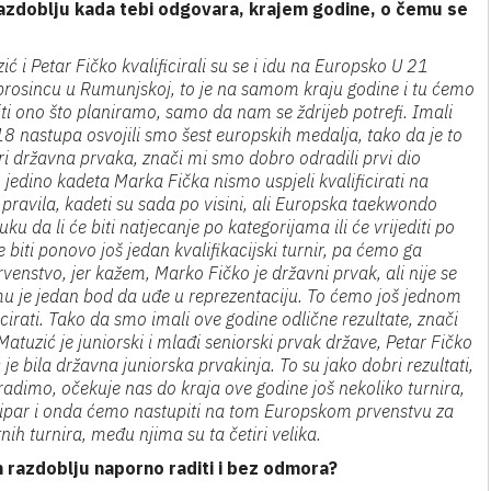
razdoblju kada tebi odgovara, krajem godine, o čemu se
 i Petar Fičko kvalificirali su se i idu na Europsko U 21
 prosincu u Rumunjskoj, to je na samom kraju godine i tu ćemo
iti ono što planiramo, samo da nam se ždrijeb potrefi. Imali
 nastupa osvojili smo šest europskih medalja, tako da je to
ri državna prvaka, znači mi smo dobro odradili prvi dio
li, jedino kadeta Marka Fička nismo uspjeli kvalificirati na
 pravila, kadeti su sada po visini, ali Europska taekwondo
ku da li će biti natjecanje po kategorijama ili će vrijediti po
biti ponovo još jedan kvalifikacijski turnir, pa ćemo ga
rvenstvo, jer kažem, Marko Fičko je državni prvak, ali nije se
 mu je jedan bod da uđe u reprezentaciju. To ćemo još jednom
icirati. Tako da smo imali ove godine odlične rezultate, znači
atuzić je juniorski i mlađi seniorski prvak države, Petar Fičko
 je bila državna juniorska prvakinja. To su jako dobri rezultati,
adimo, očekuje nas do kraja ove godine još nekoliko turnira,
i Cipar i onda ćemo nastupiti na tom Europskom prvenstvu za
nih turnira, među njima su ta četiri velika.
m razdoblju naporno raditi i bez odmora?