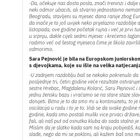
-Da, očekuje nas dosta posla, znači treninzi i d
neki odmor ubaciti, ali stvarno jednostavno nemamo
Beogradu, stavljeni su mjesec dana ranije zbog Eu
da inače je to još uvijek neko prijelazno razdoblje d
listopada, ove godine početak rujna i već je prvi tur
u srpnju, dakle cijeli sedmi mjesec i krećemo lag
radimo već od šestog mjeseca čime je škola završila
odmorimo.
Sara Pejnović je bila na Europskom juniorsko
s djevojkama, koje su išle na velika natjecanj
-U zadnjem razdoblju baš se nekako pokrenulo da sm
posljednje tri, četiri godine veće rezultate ostva
sestre Hrebac, Magdalenu Kolarić, Saru Pejnović i
jednu žensku bazu i vraćamo se na stare staze slave
donijeti. Bitno je to da smo mi u kontinuitetu, to j
oscilacija u radu i to je to. Vidi se da svake god
godine, kada smo postali muški vice prvaci države
fali, ali naš put od osnutka kluba do sada stalno je
Mislim da je slatko kada sam na kraju pobijediš, ka
slađe, nego da mi se pokloni, ali kažem baš ono ma