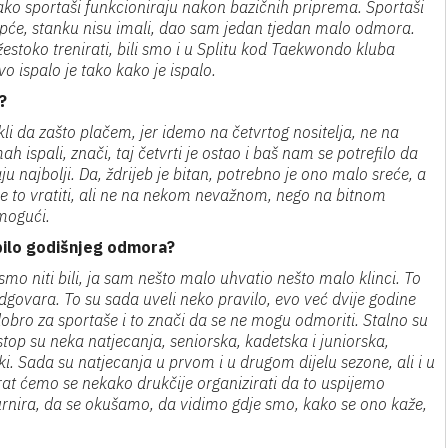
ko sportaši funkcioniraju nakon bazičnih priprema. Sportaši
 uopće, stanku nisu imali, dao sam jedan tjedan malo odmora.
stoko trenirati, bili smo i u Splitu kod Taekwondo kluba
vo ispalo je tako kako je ispalo.
?
li da zašto plačem, jer idemo na četvrtog nositelja, ne na
mah ispali, znači, taj četvrti je ostao i baš nam se potrefilo da
ju najbolji. Da, ždrijeb je bitan, potrebno je ono malo sreće, a
e to vratiti, ali ne na nekom nevažnom, nego na bitnom
mogući.
je bilo godišnjeg odmora?
smo niti bili, ja sam nešto malo uhvatio nešto malo klinci. To
 odgovara. To su sada uveli neko pravilo, evo već dvije godine
 dobro za sportaše i to znači da se ne mogu odmoriti. Stalno su
top su neka natjecanja, seniorska, kadetska i juniorska,
i. Sada su natjecanja u prvom i u drugom dijelu sezone, ali i u
rat ćemo se nekako drukčije organizirati da to uspijemo
urnira, da se okušamo, da vidimo gdje smo, kako se ono kaže,