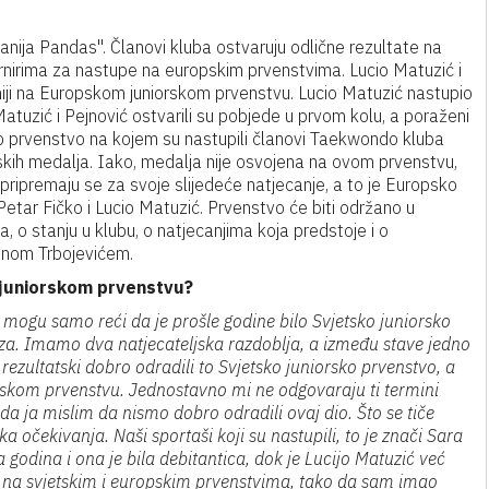
nija Pandas". Članovi kluba ostvaruju odlične rezultate na
urnirima za nastupe na europskim prvenstvima. Lucio Matuzić i
oniji na Europskom juniorskom prvenstvu. Lucio Matuzić nastupio
Matuzić i Pejnović ostvarili su pobjede u prvom kolu, a poraženi
o prvenstvo na kojem su nastupili članovi Taekwondo kluba
skih medalja. Iako, medalja nije osvojena na ovom prvenstvu,
pripremaju se za svoje slijedeće natjecanje, a to je Europsko
etar Fičko i Lucio Matuzić. Prvenstvo će biti održano u
 o stanju u klubu, o natjecanjima koja predstoje i o
enom Trbojevićem.
m juniorskom prvenstvu?
mogu samo reći da je prošle godine bilo Svjetsko juniorsko
uza. Imamo dva natjecateljska razdoblja, a između stave jedno
rezultatski dobro odradili to Svjetsko juniorsko prvenstvo, a
rskom prvenstvu. Jednostavno mi ne odgovaraju ti termini
ko da ja mislim da nismo dobro odradili ovaj dio. Što se tiče
 očekivanja. Naši sportaši koji su nastupili, to je znači Sara
a godina i ona je bila debitantica, dok je Lucijo Matuzić već
o na svjetskim i europskim prvenstvima, tako da sam imao