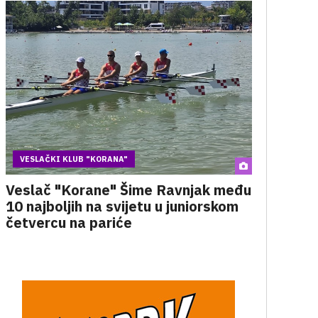
VESLAČKI KLUB "KORANA"
Veslač "Korane" Šime Ravnjak među
10 najboljih na svijetu u juniorskom
četvercu na pariće