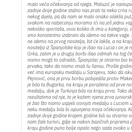
malo veća očekivanja od njega. Matuzić je nastupio 
zadnje dvije godine stalno nas prati ta neka crna r
nekog dijela, pa da nam se malo onako olakša put,
svakom na natjecanju moramo ići na još jednu vagu
nekoliko sportaša, ovisi koliko ih ima u kategoriji,
smo konstantno izabrani da idemo na takve vage. K
ne idemo na prvog nositelja, bit će lakše, a na kraju
nositelja iz Španjolske koji je išao na Lucia i on je
Grka, zatim je u drugoj borbi išao odmah na tog čet
nismo mogli to odraditi, Španjolac je stvarno bio bo
prvaka, tako da nismo imali tu šansu. Prošle godi
već ima europsku medalju u Sarajevu, tako da iskust
Pejnović, ona je prvu borbu pobijedila protiv Make
je bila ta Bugarka, na kraju je poražena od prve nos
medalju, dok je Turkinja bila na kraju prva. Tako d
rezultatima od nje, to je kažem njena prva juniors
je žao što nismo uspjeli osvojiti medalju s Luciom u
neku medalju bila bi ispunjena moja očekivanja. K
zadnje dvije godine krajem godine bili su stvarno o
nam fale turniri, gdje se nakon bazičnih priprema
kraju godine puno bolje ispalo nego sada ovako u l