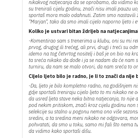
nikakvog natjecanja da se oprobamo, da vidimo ka
su trenirali cijelu godinu, znači nisu imali pauzu
sportaš mora malo odahnuti. Zatim smo nastavili že
"Marjan", tako da smo imali cijelo naporno ljeto i e
Koliko je ustvari bitan ždrijeb na natjecanjima
-Komentirao sam s trenerima u klubu, oni su mi rek
prvog, drugog ili trećeg, ali prvi, drugi i treći su od
idemo na tog četvrtog nositelj i baš je on bio na kra
ta sreća nikako da dođe i ja se nadam da će nam s
turniru, da nam se malo otvori, da nam sreća to o
Cijelo ljeto bilo je radno, je li to znači da ni
-Da, ljeto je bilo kompletno radno, na godišnjem ni
gdje sportaši treniraju cijelo ljeto to mi nikako ne
da usred ljeta stave neka bitna natjecanja, to nije
pod nekim pritiskom, znači kroz cijelu godinu non s
selekcije su stalno u pogonu nema ono više sezonsk
sredini, a ta sredina meni nikako ne odgovara, mo
pohvatati, da smo u toku, samo mi fali što nema t
da vidimo kako sportaši dišu.