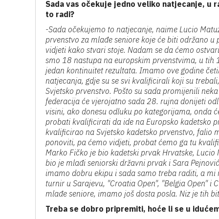
Sada vas očekuje jedno veliko natjecanje, u 
to radi?
-Sada očekujemo to natjecanje, naime Lucio Matuzić
prvenstvo za mlađe seniore koje će biti održano u
vidjeti kako stvari stoje. Nadam se da ćemo ostvar
smo 18 nastupa na europskim prvenstvima, u tih 18
jedan kontinuitet rezultata. Imamo ove godine četi
natjecanja, gdje su se svi kvalificirali koji su treba
Svjetsko prvenstvo. Pošto su sada promijenili neka
federacija će vjerojatno sada 28. rujna donijeti odlu
visini, ako donesu odluku po kategorijama, onda će 
probati kvalificirati da ide na Europsko kadetsko p
kvalificirao na Svjetsko kadetsko prvenstvo, falio
ponoviti, pa ćemo vidjeti, probat ćemo ga tu kvalif
Marko Fičko je bio kadetski prvak Hrvatske, Lucio M
bio je mlađi seniorski državni prvak i Sara Pejnović
imamo dobru ekipu i sada samo treba raditi, a mi r
turnir u Sarajevu, "Croatia Open", "Belgia Open" 
mlađe seniore, imamo još dosta posla. Niz je tih bit
Treba se dobro pripremiti, hoće li se u iduće