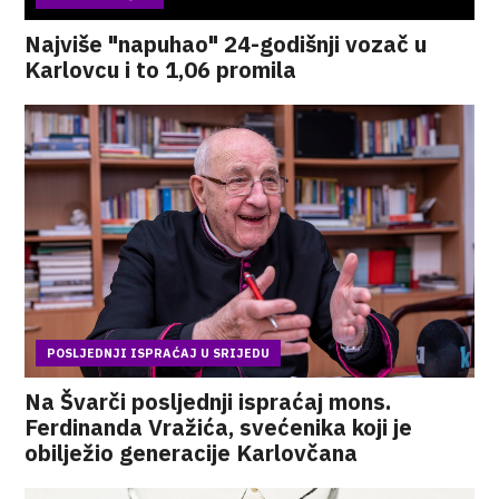
Najviše "napuhao" 24-godišnji vozač u
Karlovcu i to 1,06 promila
POSLJEDNJI ISPRAĆAJ U SRIJEDU
Na Švarči posljednji ispraćaj mons.
Ferdinanda Vražića, svećenika koji je
obilježio generacije Karlovčana