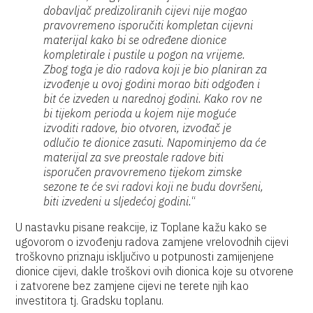
dobavljač predizoliranih cijevi nije mogao
pravovremeno isporučiti kompletan cijevni
materijal kako bi se određene dionice
kompletirale i pustile u pogon na vrijeme.
Zbog toga je dio radova koji je bio planiran za
izvođenje u ovoj godini morao biti odgođen i
bit će izveden u narednoj godini. Kako rov ne
bi tijekom perioda u kojem nije moguće
izvoditi radove, bio otvoren, izvođač je
odlučio te dionice zasuti. Napominjemo da će
materijal za sve preostale radove biti
isporučen pravovremeno tijekom zimske
sezone te će svi radovi koji ne budu dovršeni,
biti izvedeni u sljedećoj godini.
“
U nastavku pisane reakcije, iz Toplane kažu kako se
ugovorom o izvođenju radova zamjene vrelovodnih cijevi
troškovno priznaju isključivo u potpunosti zamijenjene
dionice cijevi, dakle troškovi ovih dionica koje su otvorene
i zatvorene bez zamjene cijevi ne terete njih kao
investitora tj. Gradsku toplanu.