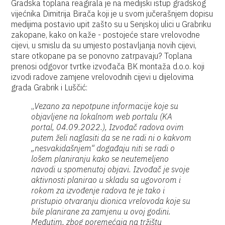
Gradska toplana reagirala je na medijski istup gradskog
vijećnika Dimitrija Birača koji je u svom jučerašnjem dopisu
medijima postavio upit zašto su u Senjskoj ulici u Grabriku
zakopane, kako on kaže - postojeće stare vrelovodne
cijevi, u smislu da su umjesto postavljanja novih cijevi,
stare otkopane pa se ponovno zatrpavaju? Toplana
prenosi odgovor tvrtke izvođača BK montaža d.o.o. koji
izvodi radove zamjene vrelovodnih cijevi u dijelovima
grada Grabrik i Luščić:
„
Vezano za nepotpune informacije koje su
objavljene na lokalnom web portalu (KA
portal, 04.09.2022.), Izvođač radova ovim
putem želi naglasiti da se ne radi ni o kakvom
„nesvakidašnjem“ događaju niti se radi o
lošem planiranju kako se neutemeljeno
navodi u spomenutoj objavi. Izvođač je svoje
aktivnosti planirao u skladu sa ugovorom i
rokom za izvođenje radova te je tako i
pristupio otvaranju dionica vrelovoda koje su
bile planirane za zamjenu u ovoj godini.
Međutim, zbog poremećaja na tržištu