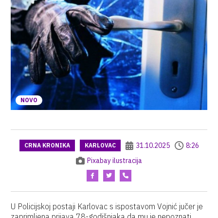
NOVO
31.10.2025
8:26
CRNA KRONIKA
KARLOVAC
Pixabay ilustracija
U Policijskoj postaji Karlovac s ispostavom Vojnić jučer je
zaprimljena prijava 78-godišnjaka da mu je nepoznati