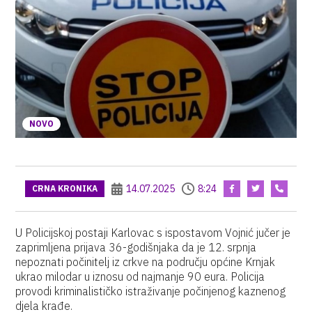
NOVO
14.07.2025
8:24
CRNA KRONIKA
U Policijskoj postaji Karlovac s ispostavom Vojnić jučer je
zaprimljena prijava 36-godišnjaka da je 12. srpnja
nepoznati počinitelj iz crkve na području općine Krnjak
ukrao milodar u iznosu od najmanje 90 eura. Policija
provodi kriminalističko istraživanje počinjenog kaznenog
djela krađe.