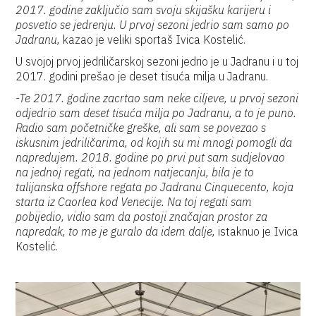
2017. godine zaključio sam svoju skijašku karijeru i
posvetio se jedrenju. U prvoj sezoni jedrio sam samo po
Jadranu,
kazao je veliki sportaš Ivica Kostelić.
U svojoj prvoj jedriličarskoj sezoni jedrio je u Jadranu i u toj
2017. godini prešao je deset tisuća milja u Jadranu.
-Te 2017. godine zacrtao sam neke ciljeve, u prvoj sezoni
odjedrio sam deset tisuća milja po Jadranu, a to je puno.
Radio sam početničke greške, ali sam se povezao s
iskusnim jedriličarima, od kojih su mi mnogi pomogli da
napredujem. 2018. godine po prvi put sam sudjelovao
na jednoj regati, na jednom natjecanju, bila je to
talijanska offshore regata po Jadranu Cinquecento, koja
starta iz Caorlea kod Venecije. Na toj regati sam
pobijedio, vidio sam da postoji značajan prostor za
napredak, to me je guralo da idem dalje,
istaknuo je Ivica
Kostelić.