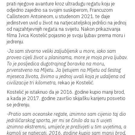
prati njegove avanture kroz ultradugu regatu koju je
odjedrio zajedno sa svojim suskiperom, Francuzom
Callisteom Antoineom, u studenom 2021. te daje
jedinstven uvid u život na natjecateljskoj jedrilici na jednoj
od najzahtjevnijih regata na svijetu. Nakon prikazivanja
filma Ivica Kostelić pojasnio je svoju ljubav prema moru i
jedrenju.
-Ja sam stvarno veliki zaljubljenik u more, iako sam
proveo cijeli život u planinama, more je moja prva ljubav.
To je posljedica dugotrajnog boravka na moru,
prvenstveno na Mljetu. Ja ljetujem na Mljetu od šestog
mjeseca života, živimo u jednoj uvali koja je udaljena od
civilizacije tri kilometra,
rekao je Kostelić.
Kostelić je istaknuo da je 2016. godine kupio manji brod,
a kada je 2017. godine završio skijašku karijeru posvetio
se jedrenju.
-Pratio sam oceanske regate, iznimno sam cijenio taj dio
jedriličarskog sporta, jer mi se činilo da su ti uvjeti
iznimno ekstremni, umijeće je preživjeti u tim uvjetima, a
kamoli se natjecati. 2016. godine kupio sam manji brod,