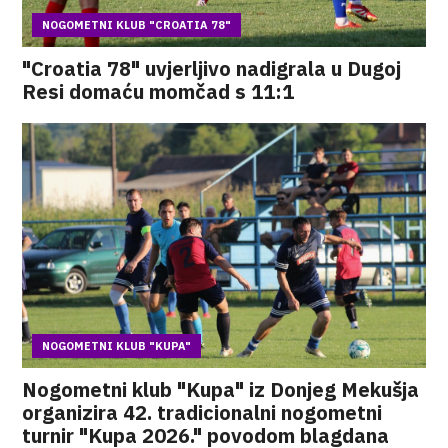
NOGOMETNI KLUB "CROATIA 78"
"Croatia 78" uvjerljivo nadigrala u Dugoj
Resi domaću momčad s 11:1
NOGOMETNI KLUB "KUPA"
Nogometni klub "Kupa" iz Donjeg Mekušja
organizira 42. tradicionalni nogometni
turnir "Kupa 2026." povodom blagdana