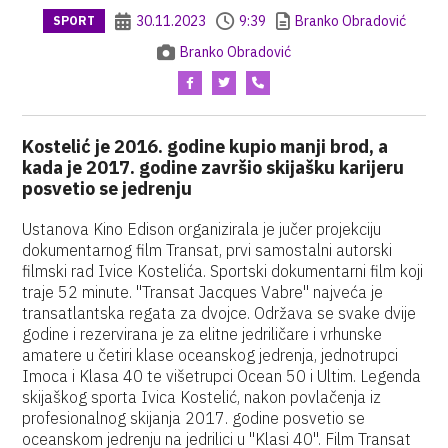
30.11.2023
9:39
Branko Obradović
SPORT
Branko Obradović
Kostelić je 2016. godine kupio manji brod, a
kada je 2017. godine završio skijašku karijeru
posvetio se jedrenju
Ustanova Kino Edison organizirala je jučer projekciju
dokumentarnog film Transat, prvi samostalni autorski
filmski rad Ivice Kostelića. Sportski dokumentarni film koji
traje 52 minute. "Transat Jacques Vabre" najveća je
transatlantska regata za dvojce. Održava se svake dvije
godine i rezervirana je za elitne jedriličare i vrhunske
amatere u četiri klase oceanskog jedrenja, jednotrupci
Imoca i Klasa 40 te višetrupci Ocean 50 i Ultim. Legenda
skijaškog sporta Ivica Kostelić, nakon povlačenja iz
profesionalnog skijanja 2017. godine posvetio se
oceanskom jedrenju na jedrilici u "Klasi 40". Film Transat