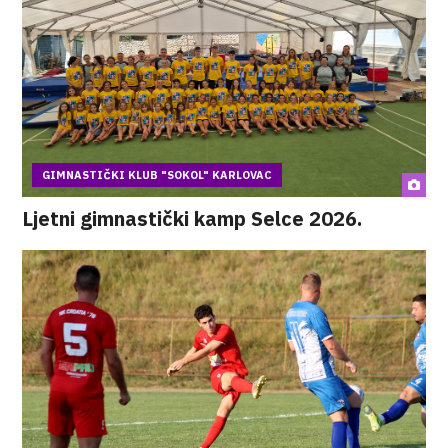
GIMNASTIČKI KLUB "SOKOL" KARLOVAC
Ljetni gimnastički kamp Selce 2026.