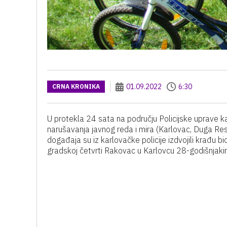
01.09.2022
6:30
CRNA KRONIKA
U protekla 24 sata na području Policijske uprave ka
narušavanja javnog reda i mira (Karlovac, Duga Re
događaja su iz karlovačke policije izdvojili krađu bi
gradskoj četvrti Rakovac u Karlovcu 28-godišnjakinj