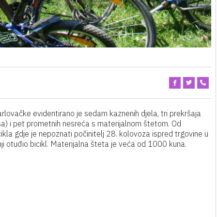
rlovačke evidentirano je sedam kaznenih djela, tri prekršaja
sa) i pet prometnih nesreća s materijalnom štetom. Od
cikla gdje je nepoznati počinitelj 28. kolovoza ispred trgovine u
i otuđio bicikl. Materijalna šteta je veća od 1000 kuna.