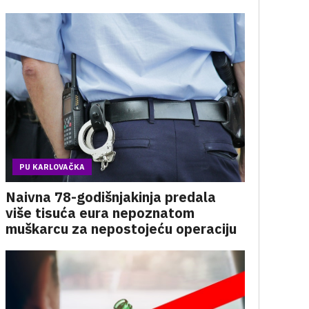
PU KARLOVAČKA
Naivna 78-godišnjakinja predala
više tisuća eura nepoznatom
muškarcu za nepostojeću operaciju