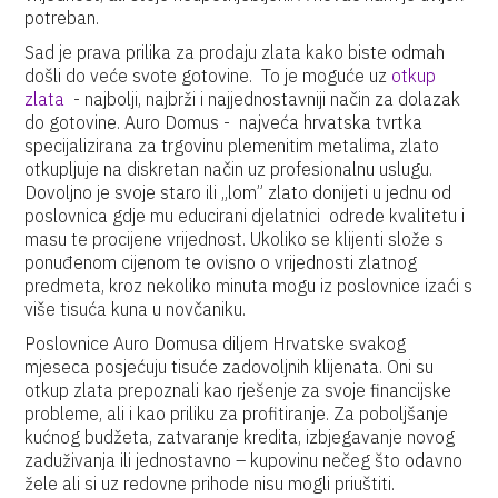
potreban.
Sad je prava prilika za prodaju zlata kako biste odmah
došli do veće svote gotovine. To je moguće uz
o
tkup
zlata
- najbolji, najbrži i najjednostavniji način za dolazak
do gotovine. Auro Domus - najveća hrvatska tvrtka
specijalizirana za trgovinu plemenitim metalima, zlato
otkupljuje na diskretan način uz profesionalnu uslugu.
Dovoljno je svoje staro ili „lom” zlato donijeti u jednu od
poslovnica gdje mu educirani djelatnici odrede kvalitetu i
masu te procijene vrijednost. Ukoliko se klijenti slože s
ponuđenom cijenom te ovisno o vrijednosti zlatnog
predmeta, kroz nekoliko minuta mogu iz poslovnice izaći s
više tisuća kuna u novčaniku.
Poslovnice Auro Domusa diljem Hrvatske svakog
mjeseca posjećuju tisuće zadovoljnih klijenata. Oni su
otkup zlata prepoznali kao rješenje za svoje financijske
probleme, ali i kao priliku za profitiranje. Za poboljšanje
kućnog budžeta, zatvaranje kredita, izbjegavanje novog
zaduživanja ili jednostavno – kupovinu nečeg što odavno
žele ali si uz redovne prihode nisu mogli priuštiti.