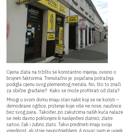
Cijena zlata na tržištu se konstantno mijenja, ovisno o
brojnim faktorima. Trenutačno je pojačana potražnja
podigla cijenu ovog plemenitog metala. No, što to znači
za obične građane? Kako se može profitirati od zlata?
Mnogi u svom domu imaju stari nakit koji se ne koristi –
demodirane ogrlice, prstenje koje više ne nose, naušnice
bez svog para.. Također, po zakutcima naših kuća nalaze
se neki davno poklonjeni ili naslijeđeni zlatnici, zlatni
satovi, čak i zubno zlato. Takvi predmeti imaju svoju
vrijednost, ali stoje neupotrijebljeni. A novac nam je uvijek