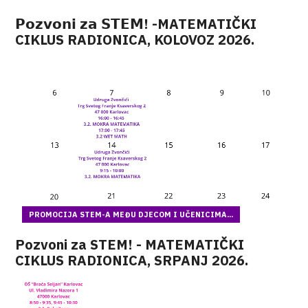
𝗣𝗼𝘇𝘃𝗼𝗻𝗶 𝘇𝗮 𝗦𝗧𝗘𝗠! -MATEMATIČKI
CIKLUS RADIONICA, KOLOVOZ 2026.
PROMOCIJA STEM-A MEĐU DJECOM I UČENICIMA...
Pozvoni za STEM! - MATEMATIČKI
CIKLUS RADIONICA, SRPANJ 2026.