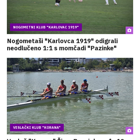
NOGOMETNI KLUB "KARLOVAC 1919"
Nogometaši "Karlovca 1919" odigrali
neodlučeno 1:1 s momčadi "Pazinke"
VESLAČKI KLUB "KORANA"