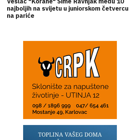
Veslač "Korane" Šime Ravnjak među 10
najboljih na svijetu u juniorskom četvercu
na pariće