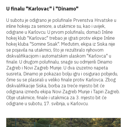
U finalu "Karlovac" i "Dinamo"
U subotu je odigrano je polufinale Prvenstva Hrvatske u
inline hokeju za seniore, a utakmice su, kao i uvijek,
odigrane u Karlovcu. U prvom polufinalu, domaći Inline
hokej klub "Karlovac" trebao je igrati protiv ekipe Inline
hokej kluba "Somine Sisak". Međutim, ekipa iz Siska nije
se pojavila na utakmici, što je rezultiralo njihovom
diskvalifikacijom i automatskim ulaskom "Karlovca" u
finale. U drugom polufinalu, snage su odmjerili Dinamo
Zagreb i Novi Zagreb Munje. U dva izuzetno napeta
susreta, Dinamo je pokazao bolju igru i osigurao pobjedu,
čime su se plasirali u veliko finale protiv Karlovca. Zbog
diskvalifikacije Siska, borba za treće mjesto bit će
odigrana između ekipa Novi Zagreb Munje i Tapiri Zagreb.
Obje utakmice, finale i utakmica za 3. mjesto bit će
odigrane u subotu, 17. svibnja, u Karlovcu.