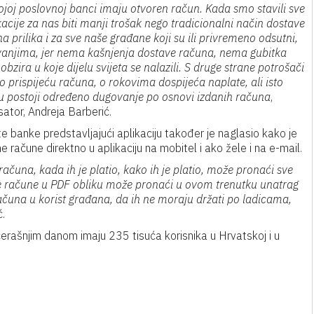
joj poslovnoj banci imaju otvoren račun. Kada smo stavili sve
kacije za nas biti manji trošak nego tradicionalni način dostave
a prilika i za sve naše građane koji su ili privremeno odsutni,
vanjima, jer nema kašnjenja dostave računa, nema gubitka
ira u koje dijelu svijeta se nalazili. S druge strane potrošači
o prispijeću računa, o rokovima dospijeća naplate, ali isto
ku postoji određeno dugovanje po osnovi izdanih računa
,
sator, Andreja Barberić.
 banke predstavljajući aplikaciju također je naglasio kako je
račune direktno u aplikaciju na mobitel i ako žele i na e-mail.
 računa, kada ih je platio, kako ih je platio, može pronaći sve
će račune u PDF obliku može pronaći u ovom trenutku unatrag
ačuna u korist građana, da ih ne moraju držati po ladicama,
ć.
učerašnjim danom imaju 235 tisuća korisnika u Hrvatskoj i u