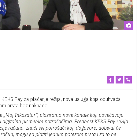
ja KEKS Pay za plaćanje režija, nova usluga koja obuhvaća
ezom prsta bez naknade.
me „Moj Inkasator“, plasiramo nove kanale koji povećavaju
žiti digitalno pismenim potrošačima. Prednost KEKS Pay režija
ucije računa, znači svi potrošači koji dogovore, dobivat će
e račun, mogu ga platiti jednim potezom prsta i za to ne