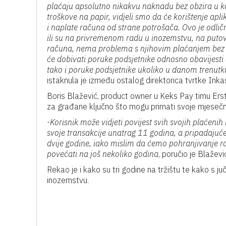
plaćaju apsolutno nikakvu naknadu bez obzira u ko
troškove na papir, vidjeli smo da će korištenje apli
i naplate računa od strane potrošača. Ovo je odličn
ili su na privremenom radu u inozemstvu, na puto
računa, nema problema s njihovim plaćanjem bez obz
će dobivati poruke podsjetnike odnosno obavijesti 
tako i poruke podsjetnike ukoliko u danom trenut
istaknula je između ostalog direktorica tvrtke Inka
Boris Blažević, product owner u Keks Pay timu Erste
za građane ključno što mogu primati svoje mjesečne 
-Korisnik može vidjeti povijest svih svojih plaćenih
svoje transakcije unatrag 11 godina, a pripadaju
dvije godine, iako mislim da ćemo pohranjivanje r
povećati na još nekoliko godina
, poručio je Blaževi
Rekao je i kako su tri godine na tržištu te kako s j
inozemstvu.