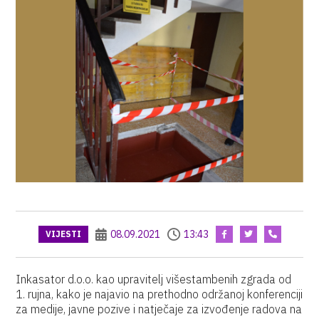
08.09.2021
13:43
VIJESTI
Inkasator d.o.o. kao upravitelj višestambenih zgrada od
1. rujna, kako je najavio na prethodno održanoj konferenciji
za medije, javne pozive i natječaje za izvođenje radova na