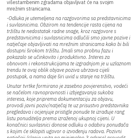
višestambenim zgradama objavljivat će na svojim
mrežnim stranicama.
-
Odluka je utemeljena na razgovorima sa predstavnicima
i suvlasnicima. Obzirom na tendencije rasta cijena na
tržištu te nedostatak radne snage, kroz razgovore s
predstavnicima i suvlasnicima odlučili smo javne pozive i
natječaje objavljivati na mrežnim stranicama kako bi bili
dostupni širokom tržištu. Imali smo probnu fazu i
pokazalo se učinkovito i produktivno. Interes za
obnovom i rekonstrukcijama te izgradnjom je u uzlaznom
trendu te ovaj oblik objave poziva ubrzava cijeli
postupak, a nama daje širi uvid u stanje na tržištu.
Unutar tvrtke formirano je zasebno povjerenstvo, vodeći
se načelom ravnopravnosti i izbjegavanja sukoba
interesa, koje priprema dokumentaciju za objavu,
provodi javni poziv/natječaj te uz prisustvo predstavnika
pregledava i ocjenjuje pristigle ponude te izrađuje rang
listu ponuditelja prema izraženoj ukupnoj cijeni. U
konačnici suvlasnici donose odluku o odabiru ponuđača
s kojim će sklopiti ugovor o izvođenju radova. Pozivni
natječaji (slanje upita na minimalno 3 adrese) provodit