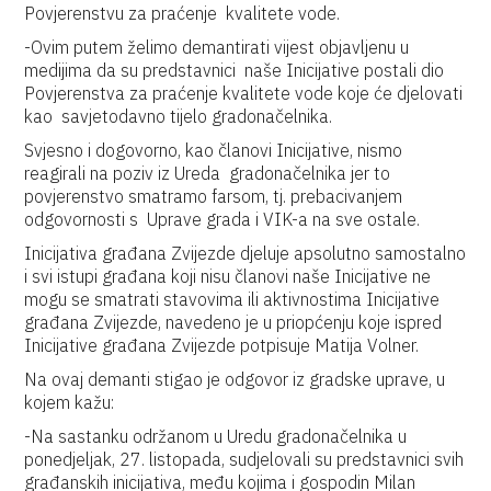
Povjerenstvu za praćenje kvalitete vode.
-Ovim putem želimo demantirati vijest objavljenu u
medijima da su predstavnici naše Inicijative postali dio
Povjerenstva za praćenje kvalitete vode koje će djelovati
kao savjetodavno tijelo gradonačelnika.
Svjesno i dogovorno, kao članovi Inicijative, nismo
reagirali na poziv iz Ureda gradonačelnika jer to
povjerenstvo smatramo farsom, tj. prebacivanjem
odgovornosti s Uprave grada i VIK-a na sve ostale.
Inicijativa građana Zvijezde djeluje apsolutno samostalno
i svi istupi građana koji nisu članovi naše Inicijative ne
mogu se smatrati stavovima ili aktivnostima Inicijative
građana Zvijezde, navedeno je u priopćenju koje ispred
Inicijative građana Zvijezde potpisuje Matija Volner.
Na ovaj demanti stigao je odgovor iz gradske uprave, u
kojem kažu:
-Na sastanku održanom u Uredu gradonačelnika u
ponedjeljak, 27. listopada, sudjelovali su predstavnici svih
građanskih inicijativa, među kojima i gospodin Milan