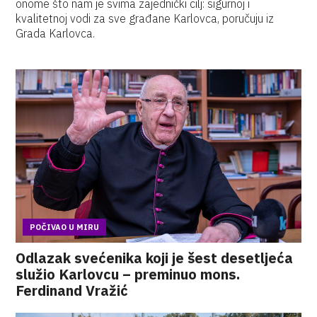
onome što nam je svima zajednički cilj: sigurnoj i
kvalitetnoj vodi za sve građane Karlovca, poručuju iz
Grada Karlovca.
POČIVAO U MIRU
Odlazak svećenika koji je šest desetljeća
služio Karlovcu – preminuo mons.
Ferdinand Vražić