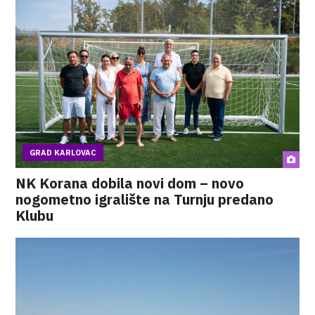
GRAD KARLOVAC
NK Korana dobila novi dom – novo
nogometno igralište na Turnju predano
Klubu