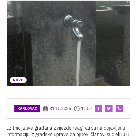
NOVO
31.10.2025
11:02
KARLOVAC
Iz Inicijative građana Zvijezde reagirali su na objavljenu
informaciju iz gradske uprave da njihovi članovi sudjeluju u