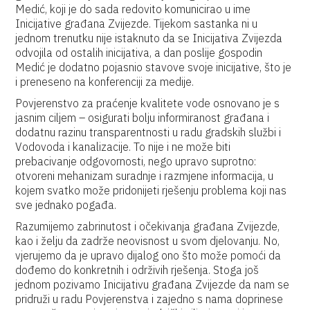
Medić, koji je do sada redovito komunicirao u ime
Inicijative građana Zvijezde. Tijekom sastanka ni u
jednom trenutku nije istaknuto da se Inicijativa Zvijezda
odvojila od ostalih inicijativa, a dan poslije gospodin
Medić je dodatno pojasnio stavove svoje inicijative, što je
i preneseno na konferenciji za medije.
Povjerenstvo za praćenje kvalitete vode osnovano je s
jasnim ciljem – osigurati bolju informiranost građana i
dodatnu razinu transparentnosti u radu gradskih službi i
Vodovoda i kanalizacije. To nije i ne može biti
prebacivanje odgovornosti, nego upravo suprotno:
otvoreni mehanizam suradnje i razmjene informacija, u
kojem svatko može pridonijeti rješenju problema koji nas
sve jednako pogađa.
Razumijemo zabrinutost i očekivanja građana Zvijezde,
kao i želju da zadrže neovisnost u svom djelovanju. No,
vjerujemo da je upravo dijalog ono što može pomoći da
dođemo do konkretnih i održivih rješenja. Stoga još
jednom pozivamo Inicijativu građana Zvijezde da nam se
pridruži u radu Povjerenstva i zajedno s nama doprinese