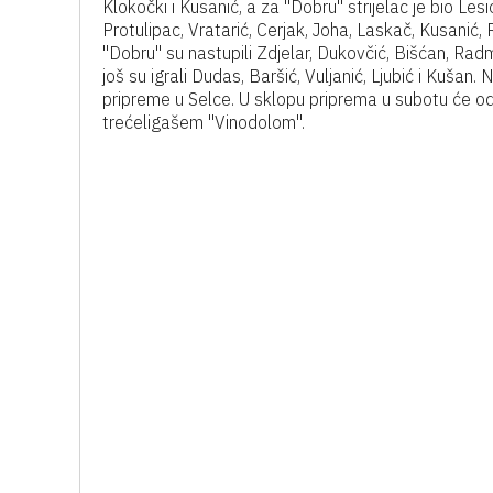
Klokočki i Kusanić, a za "Dobru" strijelac je bio Le
Protulipac, Vratarić, Cerjak, Joha, Laskač, Kusanić, R
"Dobru" su nastupili Zdjelar, Dukovčić, Bišćan, Radm
još su igrali Dudas, Baršić, Vuljanić, Ljubić i Kuš
pripreme u Selce. U sklopu priprema u subotu će 
trećeligašem "Vinodolom".