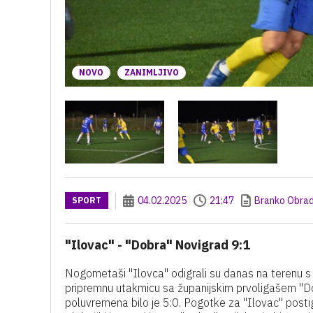
NOVO
ZANIMLJIVO
04.02.2025
21:47
Branko Obrad
SPORT
"Ilovac" - "Dobra" Novigrad 9:1
Nogometaši "Ilovca" odigrali su danas na terenu 
pripremnu utakmicu sa županijskim prvoligašem "Dob
poluvremena bilo je 5:0. Pogotke za "Ilovac" postigl