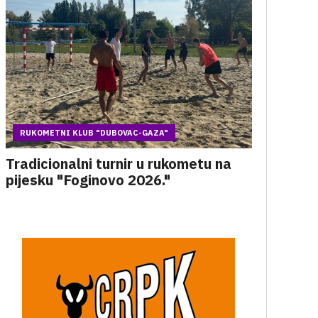
RUKOMETNI KLUB "DUBOVAC-GAZA"
Tradicionalni turnir u rukometu na
pijesku "Foginovo 2026."