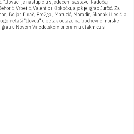
sić. "Ilovac" je nastupio u sljedećem sastavu: Radočaj,
ehorić, Vrbetić, Valentić i Klokočki, a još je igrao Jurčić. Za
an, Boljar, Furač, Prežgaj, Matuzić, Maradin, Škarjak i Lesić, a
an. Nogometaši "Ilovca" u petak odlaze na trodnevne morske
odigrati u Novom Vinodolskom pripremnu utakmicu s