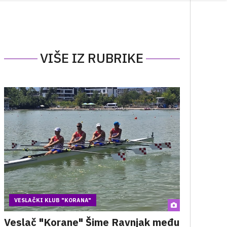
VIŠE IZ RUBRIKE
VESLAČKI KLUB "KORANA"
Veslač "Korane" Šime Ravnjak među