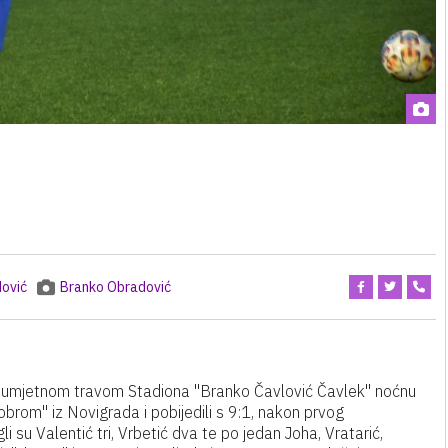
ović
Branko Obradović
s umjetnom travom Stadiona "Branko Čavlović Čavlek" noćnu
rom" iz Novigrada i pobijedili s 9:1, nakon prvog
i su Valentić tri, Vrbetić dva te po jedan Joha, Vratarić,