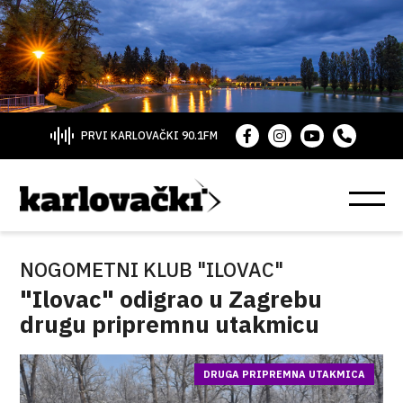
PRVI KARLOVAČKI 90.1FM
NOGOMETNI KLUB "ILOVAC"
"Ilovac" odigrao u Zagrebu
drugu pripremnu utakmicu
DRUGA PRIPREMNA UTAKMICA