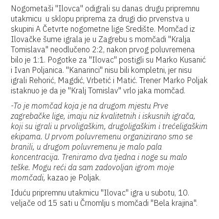
Nogometaši "Ilovca" odigrali su danas drugu pripremnu
utakmicu u sklopu priprema za drugi dio prvenstva u
skupini A Četvrte nogometne lige Središte. Momčad iz
Ilovačke šume igrala je u Zagrebu s momčadi "Kralja
Tomislava" neodlučeno 2:2, nakon prvog poluvremena
bilo je 1:1. Pogotke za "Ilovac" postigli su Marko Kusanić
i Ivan Poljanica. "Kanarinci" nisu bili kompletni, jer nisu
igrali Rehorić, Magdić, Vrbetić i Matić. Trener Marko Poljak
istaknuo je da je "Kralj Tomislav" vrlo jaka momčad.
-To je momčad koja je na drugom mjestu Prve
zagrebačke lige, imaju niz kvalitetnih i iskusnih igrača,
koji su igrali u prvoligaškim, drugoligaškim i trećeligaškim
ekipama. U prvom poluvremenu organizirano smo se
branili, u drugom poluvremenu je malo pala
koncentracija. Treniramo dva tjedna i noge su malo
teške. Mogu reći da sam zadovoljan igrom moje
momčadi,
kazao je Poljak.
Iduću pripremnu utakmicu "Ilovac" igra u subotu, 10.
veljače od 15 sati u Črnomlju s momčadi "Bela krajina".