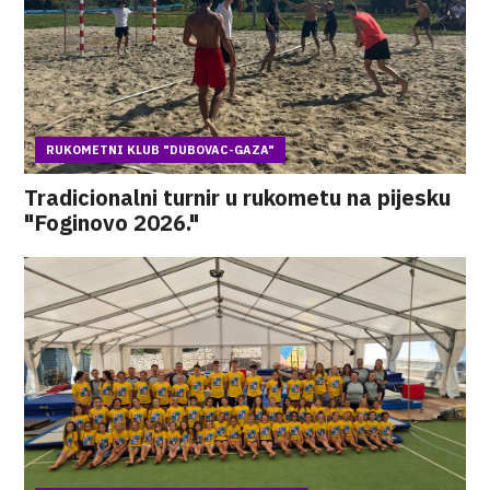
RUKOMETNI KLUB "DUBOVAC-GAZA"
Tradicionalni turnir u rukometu na pijesku
"Foginovo 2026."