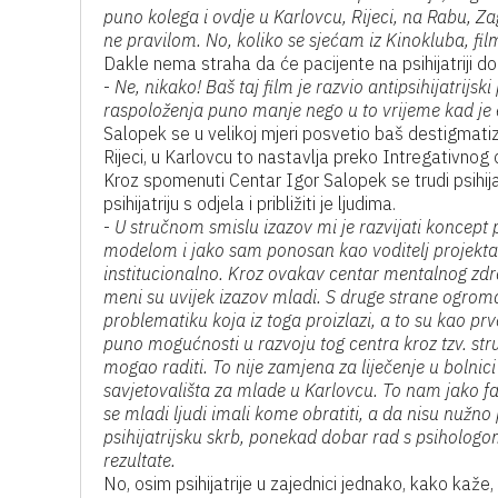
puno kolega i ovdje u Karlovcu, Rijeci, na Rabu, Z
ne pravilom. No, koliko se sjećam iz Kinokluba, film
Dakle nema straha da će pacijente na psihijatriji 
-
Ne, nikako! Baš taj film je razvio antipsihijatrijs
raspoloženja puno manje nego u to vrijeme kad je 
Salopek se u velikoj mjeri posvetio baš destigmatiza
Rijeci, u Karlovcu to nastavlja preko Intregativnog
Kroz spomenuti Centar Igor Salopek se trudi psihija
psihijatriju s odjela i približiti je ljudima.
-
U stručnom smislu izazov mi je razvijati koncept ps
modelom i jako sam ponosan kao voditelj projekta. P
institucionalno. Kroz ovakav centar mentalnog zdra
meni su uvijek izazov mladi. S druge strane ogroman
problematiku koja iz toga proizlazi, a to su kao p
puno mogućnosti u razvoju tog centra kroz tzv. str
mogao raditi. To nije zamjena za liječenje u bolnici
savjetovališta za mlade u Karlovcu. To nam jako fal
se mladi ljudi imali kome obratiti, a da nisu nužno 
psihijatrijsku skrb, ponekad dobar rad s psiholog
rezultate.
No, osim psihijatrije u zajednici jednako, kako kaže, u