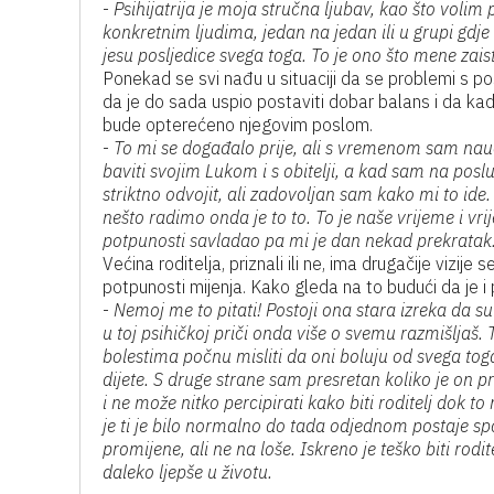
-
Psihijatrija je moja stručna ljubav, kao što volim p
konkretnim ljudima, jedan na jedan ili u grupi gd
jesu posljedice svega toga. To je ono što mene zais
Ponekad se svi nađu u situaciji da se problemi s po
da je do sada uspio postaviti dobar balans i da ka
bude opterećeno njegovim poslom.
-
To mi se događalo prije, ali s vremenom sam n
baviti svojim Lukom i s obitelji, a kad sam na posl
striktno odvojit, ali zadovoljan sam kako mi to id
nešto radimo onda je to to. To je naše vrijeme i
potpunosti savladao pa mi je dan nekad prekratak
Većina roditelja, priznali ili ne, ima drugačije vizij
potpunosti mijenja. Kako gleda na to budući da je i ps
-
Nemoj me to pitati! Postoji ona stara izreka da s
u toj psihičkoj priči onda više o svemu razmišljaš.
bolestima počnu misliti da oni boluju od svega t
dijete. S druge strane sam presretan koliko je on pr
i ne može nitko percipirati kako biti roditelj dok to 
je ti je bilo normalno do tada odjednom postaje spor
promijene, ali ne na loše. Iskreno je teško biti rodi
daleko ljepše u životu.