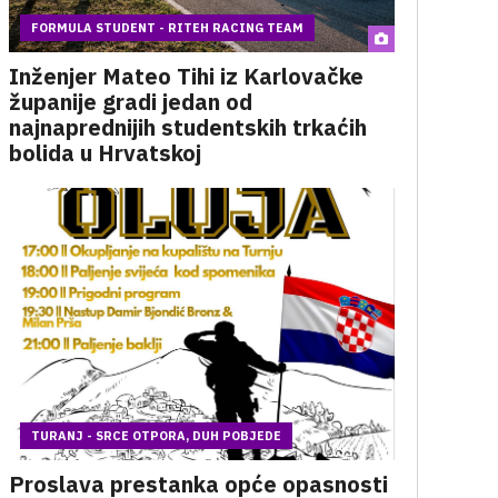
FORMULA STUDENT - RITEH RACING TEAM
Inženjer Mateo Tihi iz Karlovačke
županije gradi jedan od
najnaprednijih studentskih trkaćih
bolida u Hrvatskoj
TURANJ - SRCE OTPORA, DUH POBJEDE
Proslava prestanka opće opasnosti