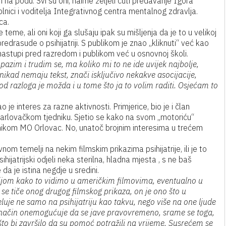
 i na podu. Svi su oni, naime željeli čuti predavanje Igora
olnici i voditelja Integrativnog centra mentalnog zdravlja.
ca.
eme, ali oni koji ga slušaju ipak su mišljenja da je to u velikoj
redrasude o psihijatriji. S publikom je znao „kliknuti“ već kao
astupi pred razredom i publikom već u osnovnoj školi.
pazim i trudim se, ma koliko mi to ne ide uvijek najbolje,
i nikad nemaju tekst, znači isključivo nekakve asocijacije,
od razloga je možda i u tome što ja to volim raditi. Osjećam to
je interes za razne aktivnosti. Primjerice, bio je i član
 Karlovačkom tjedniku. Sjetio se kako na svom „motoriću“
nikom MO Orlovac. No, unatoč brojnim interesima u trećem
om temelji na nekim filmskim prikazima psihijatrije, ili je to
sihijatrijski odjeli neka sterilna, hladna mjesta , s ne baš
da je istina negdje u sredini.
atrijom kako to vidimo u američkim filmovima, eventualno u
e tiče onog drugog filmskog prikaza, on je ono što u
eluje ne samo na psihijatriju kao takvu, nego više na one ljude
ki način onemogućuje da se jave pravovremeno, srame se toga,
 što bi završilo da su pomoć potražili na vrijeme. Susrećem se