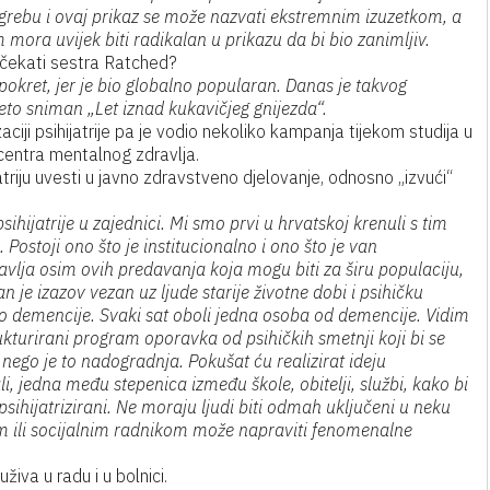
agrebu i ovaj prikaz se može nazvati ekstremnim izuzetkom, a
 mora uvijek biti radikalan u prikazu da bi bio zanimljiv.
dočekati sestra Ratched?
ki pokret, jer je bio globalno popularan. Danas je takvog
eto sniman „Let iznad kukavičjeg gnijezda“.
ciji psihijatrije pa je vodio nekoliko kampanja tijekom studija u
 centra mentalnog zdravlja.
triju uvesti u javno zdravstveno djelovanje, odnosno „izvući“
ihijatrije u zajednici. Mi smo prvi u hrvatskoj krenuli s tim
ostoji ono što je institucionalno i ono što je van
vlja osim ovih predavanja koja mogu biti za širu populaciju,
 je izazov vezan uz ljude starije životne dobi i psihičku
rvo demencije. Svaki sat oboli jedna osoba od demencije. Vidim
ukturirani program oporavka od psihičkih smetnji koji bi se
 nego je to nadogradnja. Pokušat ću realizirat ideju
i, jedna među stepenica između škole, obitelji, službi, kako bi
psihijatrizirani. Ne moraju ljudi biti odmah uključeni u neku
om ili socijalnim radnikom može napraviti fenomenalne
živa u radu i u bolnici.