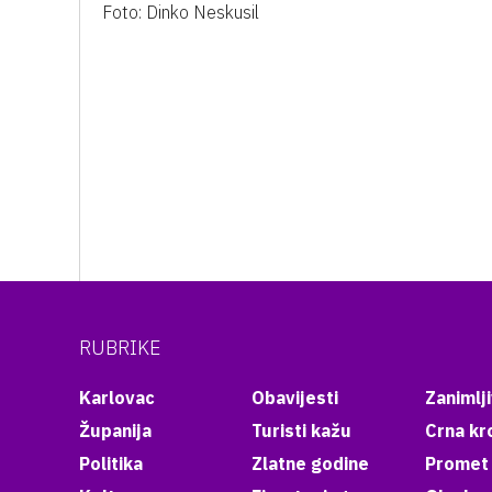
Foto: Dinko Neskusil
RUBRIKE
Karlovac
Obavijesti
Zanimlji
Županija
Turisti kažu
Crna kr
Politika
Zlatne godine
Promet