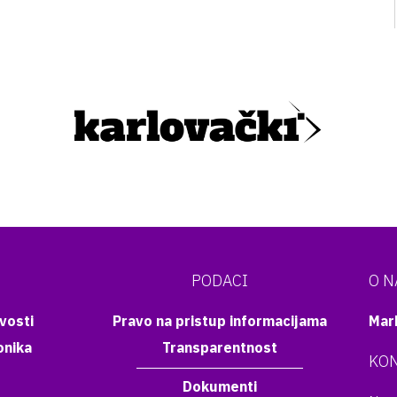
PODACI
O 
vosti
Pravo na pristup informacijama
Mar
onika
Transparentnost
KON
Dokumenti