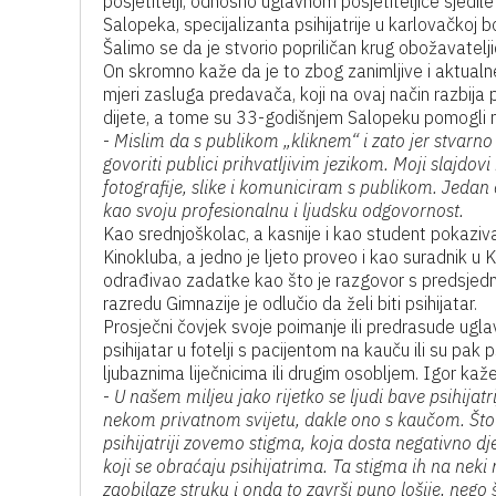
posjetitelji, odnosno uglavnom posjetiteljice sjedile
Salopeka, specijalizanta psihijatrije u karlovačkoj b
Šalimo se da je stvorio popriličan krug obožavatelji
On skromno kaže da je to zbog zanimljive i aktualne t
mjeri zasluga predavača, koji na ovaj način razbija p
dijete, a tome su 33-godišnjem Salopeku pomogli n
-
Mislim da s publikom „kliknem“ i zato jer stvarno 
govoriti publici prihvatljivim jezikom. Moji slajdov
fotografije, slike i komuniciram s publikom. Jedan 
kao svoju profesionalnu i ljudsku odgovornost.
Kao srednjoškolac, a kasnije i kao student pokazivao 
Kinokluba, a jedno je ljeto proveo i kao suradnik u
odrađivao zadatke kao što je razgovor s predsjed
razredu Gimnazije je odlučio da želi biti psihijatar.
Prosječni čovjek svoje poimanje ili predrasude uglavn
psihijatar u fotelji s pacijentom na kauču ili su pak p
ljubaznima liječnicima ili drugim osobljem. Igor kaže 
-
U našem miljeu jako rijetko se ljudi bave psihij
nekom privatnom svijetu, dakle ono s kaučom. Što s
psihijatriji zovemo stigma, koja dosta negativno dj
koji se obraćaju psihijatrima. Ta stigma ih na ne
zaobilaze struku i onda to završi puno lošije, nego