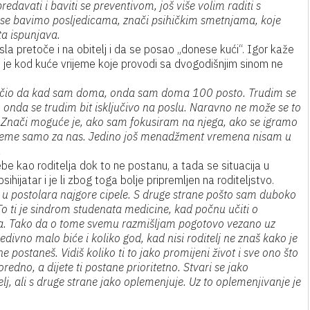
redavati i baviti se preventivom, još više volim raditi s
je se bavimo posljedicama, znači psihičkim smetnjama, koje
ta ispunjava.
sla pretoče i na obitelj i da se posao „donese kući“. Igor kaže
d je kod kuće vrijeme koje provodi sa dvogodišnjim sinom ne
aučio da kad sam doma, onda sam doma 100 posto. Trudim se
u onda se trudim bit isključivo na poslu. Naravno ne može se to
e. Znači moguće je, ako sam fokusiram na njega, ako se igramo
 vrijeme samo za nas. Jedino još menadžment vremena nisam u
.
e sebe kao roditelja dok to ne postanu, a tada se situacija u
ihijatar i je li zbog toga bolje pripremljen na roditeljstvo.
u u postolara najgore cipele. S druge strane pošto sam duboko
 To ti je sindrom studenata medicine, kad počnu učiti o
oga. Tako da o tome svemu razmišljam pogotovo vezano uz
edivno malo biće i koliko god, kad nisi roditelj ne znaš kako je
ne postaneš. Vidiš koliko ti to jako promijeni život i sve ono što
edno, a dijete ti postane prioritetno. Stvari se jako
telj, ali s druge strane jako oplemenjuje. Uz to oplemenjivanje je