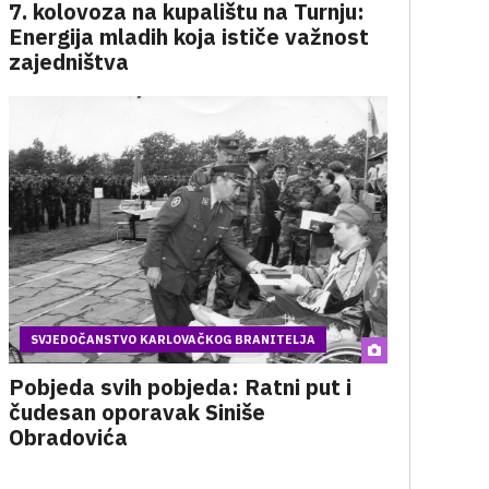
7. kolovoza na kupalištu na Turnju:
Energija mladih koja ističe važnost
zajedništva
SVJEDOČANSTVO KARLOVAČKOG BRANITELJA
Pobjeda svih pobjeda: Ratni put i
čudesan oporavak Siniše
Obradovića