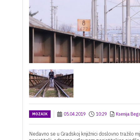
05.04.2019
10:29
Ksenija Beg
MOZAIK
Nedavno se u Gradskoj knjižnici doslovno tražilo mjes