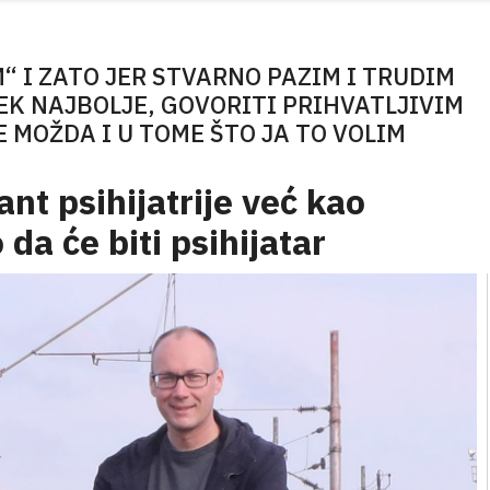
“ I ZATO JER STVARNO PAZIM I TRUDIM
JEK NAJBOLJE, GOVORITI PRIHVATLJIVIM
E MOŽDA I U TOME ŠTO JA TO VOLIM
ant psihijatrije već kao
da će biti psihijatar