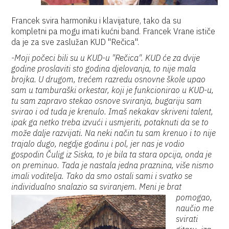
Francek svira harmoniku i klavijature, tako da su
kompletni pa mogu imati kućni band. Francek Vrane ističe
da je za sve zaslužan KUD "Rečica".
-Moji počeci bili su u KUD-u "Rečica". KUD će za dvije
godine proslaviti sto godina djelovanja, to nije mala
brojka. U drugom, trećem razredu osnovne škole upao
sam u tamburaški orkestar, koji je funkcionirao u KUD-u,
tu sam zapravo stekao osnove sviranja, bugariju sam
svirao i od tuda je krenulo. Imaš nekakav skriveni talent,
ipak ga netko treba izvući i usmjeriti, potaknuti da se to
može dalje razvijati. Na neki način tu sam krenuo i to nije
trajalo dugo, negdje godinu i pol, jer nas je vodio
gospodin Čulig iz Siska, to je bila ta stara opcija, onda je
on preminuo. Tada je nastala jedna praznina, više nismo
imali voditelja. Tako da smo ostali sami i svatko se
individualno snalazio sa sviranjem.
Meni je brat
pomogao,
naučio me
svirati