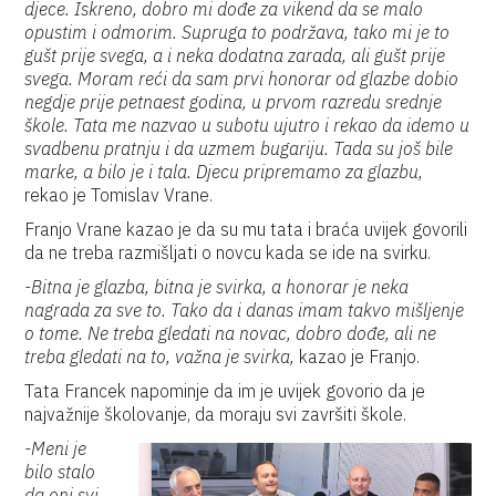
djece. Iskreno, dobro mi dođe za vikend da se malo
opustim i odmorim. Supruga to podržava, tako mi je to
gušt prije svega, a i neka dodatna zarada, ali gušt prije
svega. Moram reći da sam prvi honorar od glazbe dobio
negdje prije petnaest godina, u prvom razredu srednje
škole. Tata me nazvao u subotu ujutro i rekao da idemo u
svadbenu pratnju i da uzmem bugariju. Tada su još bile
marke, a bilo je i tala. Djecu pripremamo za glazbu,
rekao je Tomislav Vrane.
Franjo Vrane kazao je da su mu tata i braća uvijek govorili
da ne treba razmišljati o novcu kada se ide na svirku.
-Bitna je glazba, bitna je svirka, a honorar je neka
nagrada za sve to. Tako da i danas imam takvo mišljenje
o tome. Ne treba gledati na novac, dobro dođe, ali ne
treba gledati na to, važna je svirka,
kazao je Franjo.
Tata Francek napominje da im je uvijek govorio da je
najvažnije školovanje, da moraju svi završiti škole.
-Meni je
bilo stalo
da oni svi