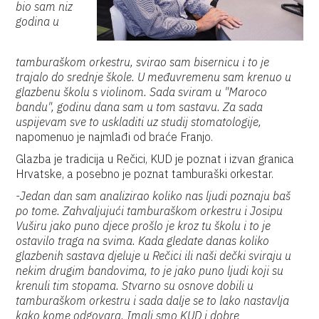
bio sam niz
godina u
tamburaškom orkestru, svirao sam bisernicu i to je
trajalo do srednje škole. U međuvremenu sam krenuo u
glazbenu školu s violinom. Sada sviram u "Maroco
bandu", godinu dana sam u tom sastavu. Za sada
uspijevam sve to uskladiti uz studij stomatologije,
napomenuo je najmlađi od braće Franjo.
Glazba je tradicija u Rečici, KUD je poznat i izvan granica
Hrvatske, a posebno je poznat tamburaški orkestar.
-Jedan dan sam analizirao koliko nas ljudi poznaju baš
po tome. Zahvaljujući tamburaškom orkestru i Josipu
Vuširu jako puno djece prošlo je kroz tu školu i to je
ostavilo traga na svima. Kada gledate danas koliko
glazbenih sastava djeluje u Rečici ili naši dečki sviraju u
nekim drugim bandovima, to je jako puno ljudi koji su
krenuli tim stopama. Stvarno su osnove dobili u
tamburaškom orkestru i sada dalje se to lako nastavlja
kako kome odgovara. Imali smo KUD i dobre