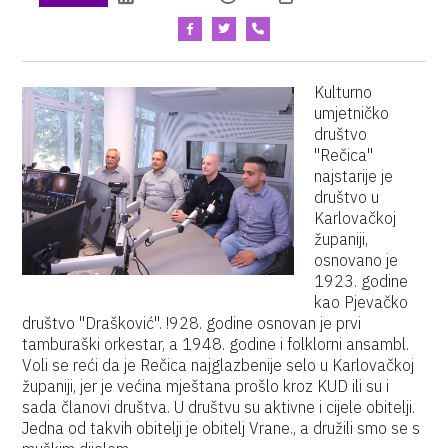
Kulturno
umjetničko
društvo
"Rečica"
najstarije je
društvo u
Karlovačkoj
županiji,
osnovano je
1923. godine
kao Pjevačko
društvo "Drašković". !928. godine osnovan je prvi
tamburaški orkestar, a 1948. godine i folklorni ansambl.
Voli se reći da je Rečica najglazbenije selo u Karlovačkoj
županiji, jer je većina mještana prošlo kroz KUD ili su i
sada članovi društva. U društvu su aktivne i cijele obitelji.
Jedna od takvih obitelji je obitelj Vrane., a družili smo se s