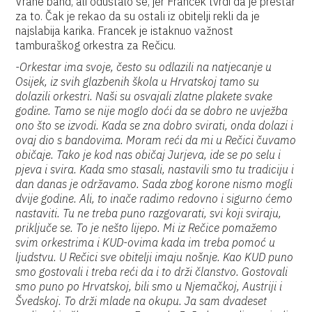
Vrane band, ali odustalo se, jer Francek tvrdi da je prestar
za to. Čak je rekao da su ostali iz obitelji rekli da je
najslabija karika. Francek je istaknuo važnost
tamburaškog orkestra za Rečicu.
-Orkestar ima svoje, često su odlazili na natjecanje u
Osijek, iz svih glazbenih škola u Hrvatskoj tamo su
dolazili orkestri. Naši su osvajali zlatne plakete svake
godine. Tamo se nije moglo doći da se dobro ne uvježba
ono što se izvodi. Kada se zna dobro svirati, onda dolazi i
ovaj dio s bandovima. Moram reći da mi u Rečici čuvamo
običaje. Tako je kod nas običaj Jurjeva, ide se po selu i
pjeva i svira. Kada smo stasali, nastavili smo tu tradiciju i
dan danas je održavamo. Sada zbog korone nismo mogli
dvije godine. Ali, to inače radimo redovno i sigurno ćemo
nastaviti. Tu ne treba puno razgovarati, svi koji sviraju,
priključe se. To je nešto lijepo. Mi iz Rečice pomažemo
svim orkestrima i KUD-ovima kada im treba pomoć u
ljudstvu. U Rečici sve obitelji imaju nošnje. Kao KUD puno
smo gostovali i treba reći da i to drži članstvo. Gostovali
smo puno po Hrvatskoj, bili smo u Njemačkoj, Austriji i
Švedskoj. To drži mlade na okupu. Ja sam dvadeset