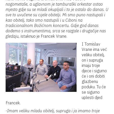
nogometaše, a uglavnom je tamburaški orkestar ostao
mjesto gdje su se mladi okupljali i to je ostalo do danas. U
sve to uvučene su cijele obitelji. Mi smo puno nastupali i
kao obitelj, tako smo nastupili i u Ciboni na
tradicionalnom Božićnom koncertu. Gdje god danas
dođemo s instrumentima, srca se razgale i drugačije nas
gledaju,
istaknuo je Francek Vrane.
I Tomislav
Vrane ima već
veliku obitelj,
on i supruga
imaju troje
djece i sigurno
će i oni dobiti
glazbenu
poduku. Tu će
se sigurno
uplesti djed
Francek.
-Imam veliku mladu obitelj, supruga i ja imamo troje