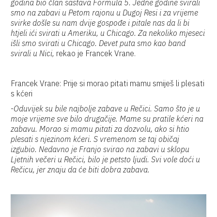
godina bio član sastava Formula 5. Jedne godine svirali
smo na zabavi u Petom rajonu u Dugoj Resi i za vrijeme
svirke došle su nam dvije gospođe i pitale nas da li bi
htjeli ići svirati u Ameriku, u Chicago. Za nekoliko mjeseci
išli smo svirati u Chicago. Devet puta smo kao band
svirali u Nici,
rekao je Francek Vrane.
Francek Vrane: Prije si morao pitati mamu smiješ li plesati
s kćeri
-
Oduvijek su bile najbolje zabave u Rečici. Samo što je u
moje vrijeme sve bilo drugačije. Mame su pratile kćeri na
zabavu. Morao si mamu pitati za dozvolu, ako si htio
plesati s njezinom kćeri. S vremenom se taj običaj
izgubio. Nedavno je Franjo svirao na zabavi u sklopu
Ljetnih večeri u Rečici, bilo je petsto ljudi. Svi vole doći u
Rečicu, jer znaju da će biti dobra zabava.