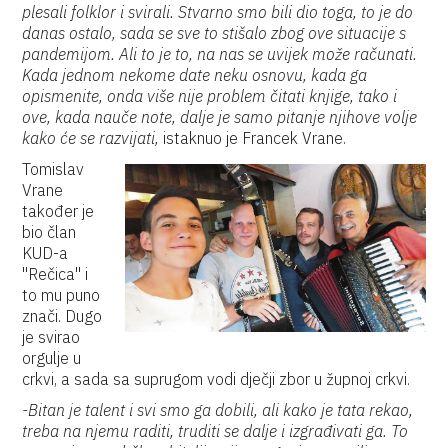
plesali folklor i svirali. Stvarno smo bili dio toga, to je do
danas ostalo, sada se sve to stišalo zbog ove situacije s
pandemijom. Ali to je to, na nas se uvijek može računati.
Kada jednom nekome date neku osnovu, kada ga
opismenite, onda više nije problem čitati knjige, tako i
ove, kada nauče note, dalje je samo pitanje njihove volje
kako će se razvijati,
istaknuo je Francek Vrane.
Tomislav
Vrane
također je
bio član
KUD-a
"Rečica" i
to mu puno
znači. Dugo
je svirao
orgulje u
crkvi, a sada sa suprugom vodi dječji zbor u župnoj crkvi.
-Bitan je talent i svi smo ga dobili, ali kako je tata rekao,
treba na njemu raditi, truditi se dalje i izgrađivati ga. To