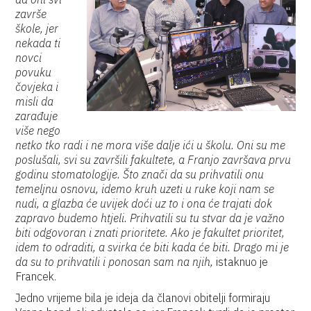
završe
škole, jer
nekada ti
novci
povuku
čovjeka i
misli da
zarađuje
više nego
netko tko radi i ne mora više dalje ići u školu. Oni su me
poslušali, svi su završili fakultete, a Franjo završava prvu
godinu stomatologije. Što znači da su prihvatili onu
temeljnu osnovu, idemo kruh uzeti u ruke koji nam se
nudi, a glazba će uvijek doći uz to i ona će trajati dok
zapravo budemo htjeli. Prihvatili su tu stvar da je važno
biti odgovoran i znati prioritete. Ako je fakultet prioritet,
idem to odraditi, a svirka će biti kada će biti. Drago mi je
da su to prihvatili i ponosan sam na njih,
istaknuo je
Francek.
Jedno vrijeme bila je ideja da članovi obitelji formiraju