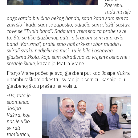
Zagrebu.
Tada mi nije
odgovaralo biti član nekog banda, sada kada sam sve to
završio i kada sam se zaposlio, odlučio sam složiti sastav,
zove se "Triola band". Sada ima vremena za probe i sve
to. Što se tiče glazbenog puta, s braćom sam napravio
band "Karizma", pratili smo naš crkveni zbor mladih i
svirali svaku nedjelju na misi, Tu je bila i osnovna
glazbena škola, koju sam odrađivao za vrijeme osnovne i
srednje škole,
kazao je Matija Vrane.
Franjo Vrane počeo je svoj glazbeni put kod Josipa Vušira
u tamburaškom orkestru, svirao je bisernicu, kasnije je u
glazbenoj školi prešao na violinu.
-Da, tata je
spomenuo
Josipa
Vušira, koji
nas je učio
svirati
tamburicu,