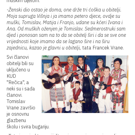
muškim dijelom.
-Ženski dio ostao je doma, one drže tri ćoška u obitelji.
Moja supruga Višnja i ja imamo petero djece, ovdje su
muški, Tomislav, Matija i Franjo, udane su kćeri Ivana i
Ana. Od muških oženjen je Tomislav. Sedmerostruki sam
djed i ponosan sam na to da se obitelj širi i da se sve one
vrijednosti koje imamo da se lagano šire i na širu
zajednicu, kazao je glavni u obitelji,
tata Francek Vrane.
Svi članovi
obitelji bili su
uključeno u
KUD
"Rečica", a
neki su i sada
članovi.
Tomislav
Vrane završio
je osnovnu
glazbenu
školu i svira bugariju.