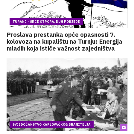
TURANJ - SRCE OTPORA, DUH POBJEDE
Proslava prestanka opće opasnosti 7.
kolovoza na kupalištu na Turnju: Energija
mladih koja ističe važnost zajedništva
SVJEDOČANSTVO KARLOVAČKOG BRANITELJA