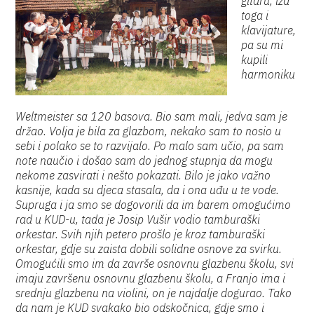
gitaru, iza
toga i
klavijature,
pa su mi
kupili
harmoniku
Weltmeister sa 120 basova. Bio sam mali, jedva sam je
držao. Volja je bila za glazbom, nekako sam to nosio u
sebi i polako se to razvijalo. Po malo sam učio, pa sam
note naučio i došao sam do jednog stupnja da mogu
nekome zasvirati i nešto pokazati. Bilo je jako važno
kasnije, kada su djeca stasala, da i ona uđu u te vode.
Supruga i ja smo se dogovorili da im barem omogućimo
rad u KUD-u, tada je Josip Vušir vodio tamburaški
orkestar. Svih njih petero prošlo je kroz tamburaški
orkestar, gdje su zaista dobili solidne osnove za svirku.
Omogućili smo im da završe osnovnu glazbenu školu, svi
imaju završenu osnovnu glazbenu školu, a Franjo ima i
srednju glazbenu na violini, on je najdalje dogurao. Tako
da nam je KUD svakako bio odskočnica, gdje smo i