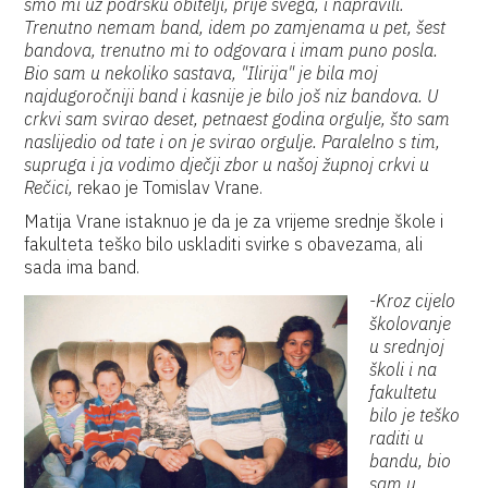
smo mi uz podršku obitelji, prije svega, i napravili.
Trenutno nemam band, idem po zamjenama u pet, šest
bandova, trenutno mi to odgovara i imam puno posla.
Bio sam u nekoliko sastava, "Ilirija" je bila moj
najdugoročniji band i kasnije je bilo još niz bandova. U
crkvi sam svirao deset, petnaest godina orgulje, što sam
naslijedio od tate i on je svirao orgulje. Paralelno s tim,
supruga i ja vodimo dječji zbor u našoj župnoj crkvi u
Rečici,
rekao je Tomislav Vrane.
Matija Vrane istaknuo je da je za vrijeme srednje škole i
fakulteta teško bilo uskladiti svirke s obavezama, ali
sada ima band.
-Kroz cijelo
školovanje
u srednjoj
školi i na
fakultetu
bilo je teško
raditi u
bandu, bio
sam u