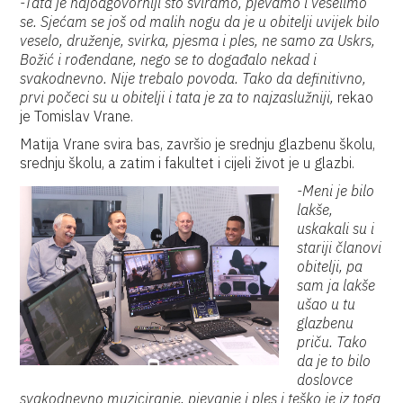
-Tata je najodgovorniji što sviramo, pjevamo i veselimo
se. Sjećam se još od malih nogu da je u obitelji uvijek bilo
veselo, druženje, svirka, pjesma i ples, ne samo za Uskrs,
Božić i rođendane, nego se to događalo nekad i
svakodnevno. Nije trebalo povoda. Tako da definitivno,
prvi počeci su u obitelji i tata je za to najzaslužniji,
rekao
je Tomislav Vrane.
Matija Vrane svira bas, završio je srednju glazbenu školu,
srednju školu, a zatim i fakultet i cijeli život je u glazbi.
-Meni je bilo
lakše,
uskakali su i
stariji članovi
obitelji, pa
sam ja lakše
ušao u tu
glazbenu
priču. Tako
da je to bilo
doslovce
svakodnevno muziciranje, pjevanje i ples i teško je iz toga