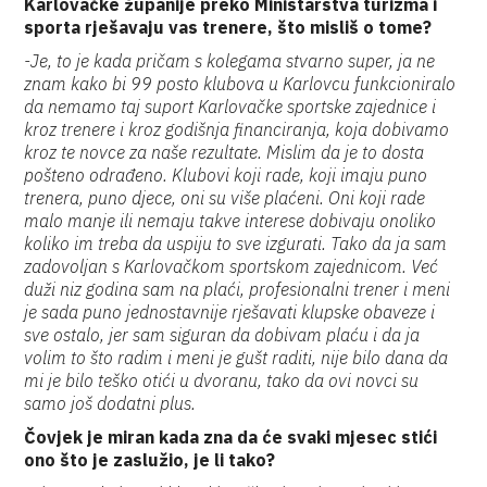
Karlovačke županije preko Ministarstva turizma i
sporta rješavaju vas trenere, što misliš o tome?
-Je, to je kada pričam s kolegama stvarno super, ja ne
znam kako bi 99 posto klubova u Karlovcu funkcioniralo
da nemamo taj suport Karlovačke sportske zajednice i
kroz trenere i kroz godišnja financiranja, koja dobivamo
kroz te novce za naše rezultate. Mislim da je to dosta
pošteno odrađeno. Klubovi koji rade, koji imaju puno
trenera, puno djece, oni su više plaćeni. Oni koji rade
malo manje ili nemaju takve interese dobivaju onoliko
koliko im treba da uspiju to sve izgurati. Tako da ja sam
zadovoljan s Karlovačkom sportskom zajednicom. Već
duži niz godina sam na plaći, profesionalni trener i meni
je sada puno jednostavnije rješavati klupske obaveze i
sve ostalo, jer sam siguran da dobivam plaću i da ja
volim to što radim i meni je gušt raditi, nije bilo dana da
mi je bilo teško otići u dvoranu, tako da ovi novci su
samo još dodatni plus.
Čovjek je miran kada zna da će svaki mjesec stići
ono što je zaslužio, je li tako?