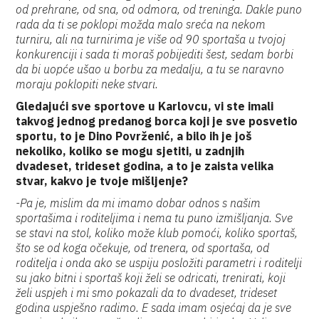
od prehrane, od sna, od odmora, od treninga. Dakle puno
rada da ti se poklopi možda malo sreća na nekom
turniru, ali na turnirima je više od 90 sportaša u tvojoj
konkurenciji i sada ti moraš pobijediti šest, sedam borbi
da bi uopće ušao u borbu za medalju, a tu se naravno
moraju poklopiti neke stvari.
Gledajući sve sportove u Karlovcu, vi ste imali
takvog jednog predanog borca koji je sve posvetio
sportu, to je Dino Povrženić, a bilo ih je još
nekoliko, koliko se mogu sjetiti, u zadnjih
dvadeset, trideset godina, a to je zaista velika
stvar, kakvo je tvoje mišljenje?
-Pa je, mislim da mi imamo dobar odnos s našim
sportašima i roditeljima i nema tu puno izmišljanja. Sve
se stavi na stol, koliko može klub pomoći, koliko sportaš,
što se od koga očekuje, od trenera, od sportaša, od
roditelja i onda ako se uspiju posložiti parametri i roditelji
su jako bitni i sportaš koji želi se odricati, trenirati, koji
želi uspjeh i mi smo pokazali da to dvadeset, trideset
godina uspješno radimo. E sada imam osjećaj da je sve