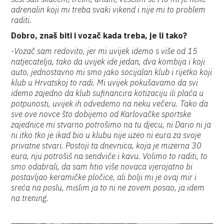
adrenalin koji mi treba svaki vikend i nije mi to problem
raditi.
Dobro, znaš biti i vozač kada treba, je li tako?
-Vozač sam redovito, jer mi uvijek idemo s više od 15
natjecatelja, tako da uvijek ide jedan, dva kombija i koji
auto, jednostavno mi smo jako socijalan klub i rijetko koji
klub u Hrvatskoj to radi. Mi uvijek pokušavamo da svi
idemo zajedno da klub sufinancira kotizaciju ili plaća u
potpunosti, uvijek ih odvedemo na neku večeru. Tako da
sve ove novce što dobijemo od Karlovačke sportske
zajednice mi stvarno potrošimo na tu djecu, ni Dario ni ja
ni itko tko je ikad bio u klubu nije uzeo ni eura za svoje
privatne stvari. Postoji ta dnevnica, koja je mizerna 30
eura, nju potrošiš na sendviče i kavu. Volimo to raditi, to
smo odabrali, da sam htio više novaca vjerojatno bi
postavljao keramičke pločice, ali bolji mi je ovaj mir i
sreća na poslu, mislim ja to ni ne zovem posao, ja idem
na trening.