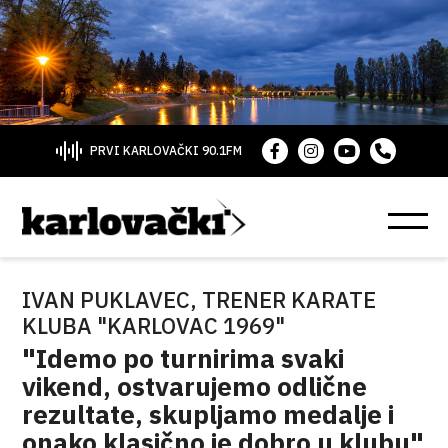
PRVI KARLOVAČKI 90.1FM
IVAN PUKLAVEC, TRENER KARATE
KLUBA "KARLOVAC 1969"
"Idemo po turnirima svaki
vikend, ostvarujemo odlične
rezultate, skupljamo medalje i
onako klasično je dobro u klubu"