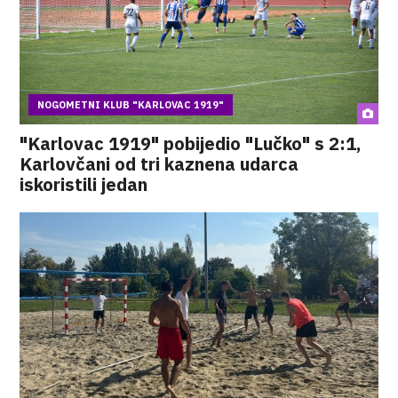
NOGOMETNI KLUB "KARLOVAC 1919"
"Karlovac 1919" pobijedio "Lučko" s 2:1,
Karlovčani od tri kaznena udarca
iskoristili jedan