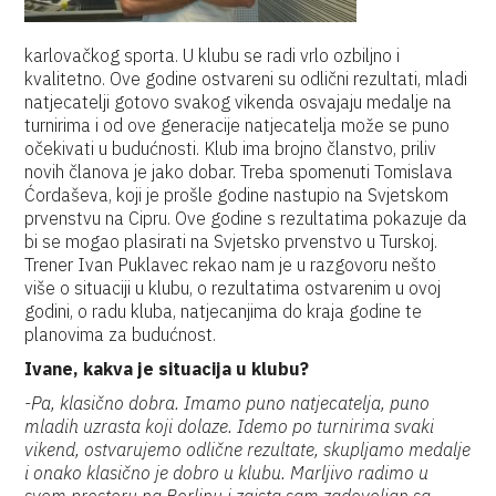
karlovačkog sporta. U klubu se radi vrlo ozbiljno i
kvalitetno. Ove godine ostvareni su odlični rezultati, mladi
natjecatelji gotovo svakog vikenda osvajaju medalje na
turnirima i od ove generacije natjecatelja može se puno
očekivati u budućnosti. Klub ima brojno članstvo, priliv
novih članova je jako dobar. Treba spomenuti Tomislava
Ćordaševa, koji je prošle godine nastupio na Svjetskom
prvenstvu na Cipru. Ove godine s rezultatima pokazuje da
bi se mogao plasirati na Svjetsko prvenstvo u Turskoj.
Trener Ivan Puklavec rekao nam je u razgovoru nešto
više o situaciji u klubu, o rezultatima ostvarenim u ovoj
godini, o radu kluba, natjecanjima do kraja godine te
planovima za budućnost.
Ivane, kakva je situacija u klubu?
-Pa, klasično dobra. Imamo puno natjecatelja, puno
mladih uzrasta koji dolaze. Idemo po turnirima svaki
vikend, ostvarujemo odlične rezultate, skupljamo medalje
i onako klasično je dobro u klubu. Marljivo radimo u