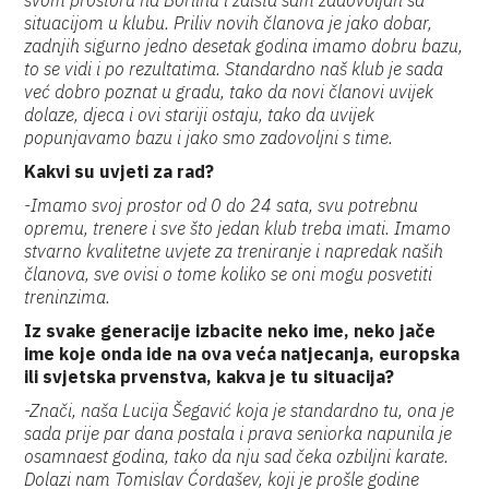
svom prostoru na Borlinu i zaista sam zadovoljan sa
situacijom u klubu. Priliv novih članova je jako dobar,
zadnjih sigurno jedno desetak godina imamo dobru bazu,
to se vidi i po rezultatima. Standardno naš klub je sada
već dobro poznat u gradu, tako da novi članovi uvijek
dolaze, djeca i ovi stariji ostaju, tako da uvijek
popunjavamo bazu i jako smo zadovoljni s time.
Kakvi su uvjeti za rad?
-Imamo svoj prostor od 0 do 24 sata, svu potrebnu
opremu, trenere i sve što jedan klub treba imati. Imamo
stvarno kvalitetne uvjete za treniranje i napredak naših
članova, sve ovisi o tome koliko se oni mogu posvetiti
treninzima.
Iz svake generacije izbacite neko ime, neko jače
ime koje onda ide na ova veća natjecanja, europska
ili svjetska prvenstva, kakva je tu situacija?
-Znači, naša Lucija Šegavić koja je standardno tu, ona je
sada prije par dana postala i prava seniorka napunila je
osamnaest godina, tako da nju sad čeka ozbiljni karate.
Dolazi nam Tomislav Ćordašev, koji je prošle godine