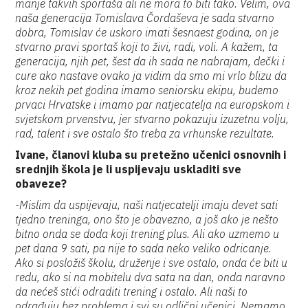
manje takvih sportaša ali ne mora to biti tako. Velim, ova
naša generacija Tomislava Čordaševa je sada stvarno
dobra, Tomislav će uskoro imati šesnaest godina, on je
stvarno pravi sportaš koji to živi, radi, voli. A kažem, ta
generacija, njih pet, šest da ih sada ne nabrajam, dečki i
cure ako nastave ovako ja vidim da smo mi vrlo blizu da
kroz nekih pet godina imamo seniorsku ekipu, budemo
prvaci Hrvatske i imamo par natjecatelja na europskom i
svjetskom prvenstvu, jer stvarno pokazuju izuzetnu volju,
rad, talent i sve ostalo što treba za vrhunske rezultate.
Ivane, članovi kluba su pretežno učenici osnovnih i
srednjih škola je li uspijevaju uskladiti sve
obaveze?
-Mislim da uspijevaju, naši natjecatelji imaju devet sati
tjedno treninga, ono što je obavezno, a još ako je nešto
bitno onda se doda koji trening plus. Ali ako uzmemo u
pet dana 9 sati, pa nije to sada neko veliko odricanje.
Ako si posložiš školu, druženje i sve ostalo, onda će biti u
redu, ako si na mobitelu dva sata na dan, onda naravno
da nećeš stići odraditi trening i ostalo. Ali naši to
odrađuju bez problema i svi su odlični učenici. Nemamo