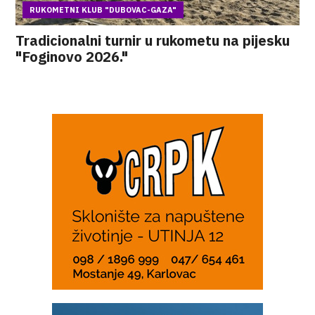
RUKOMETNI KLUB "DUBOVAC-GAZA"
Tradicionalni turnir u rukometu na pijesku
"Foginovo 2026."