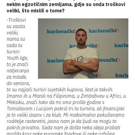
nekim egzotičnim zemljama, gdje su onda troškovi
veliki, što misliš o tome?
-Troškovi
su zaista
veliki,
nama su
sada tu
turniri
Youth lige,
to je znači
natjecanja
za mlade,
do seniora,
to su najjači turniri svjetskih kupova, šest je takvih.
Imamo ih u Manili na Filipinima, u Zimbabveu u Africi, u
Meksiku, znači tako da mi smo prošle godine s
Tomislavom i Lucijom pokrili tri ta turnira, ali financijski
je to veliki izazov i za klub. Mi maksimalno pokušavamo
roditelje rasteretiti, jasno nam je da ljudi ne mogu to
pokriti privatno. Sada nam je došla neka ideja probati
možda kroz neke europske fondove ili neke ozbiljne