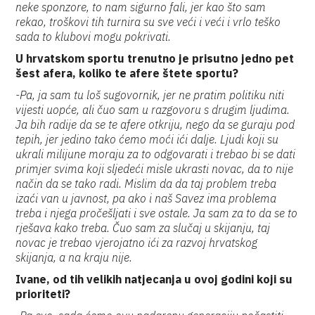
neke sponzore, to nam sigurno fali, jer kao što sam
rekao, troškovi tih turnira su sve veći i veći i vrlo teško
sada to klubovi mogu pokrivati.
U hrvatskom sportu trenutno je prisutno jedno pet
šest afera, koliko te afere štete sportu?
-Pa, ja sam tu loš sugovornik, jer ne pratim politiku niti
vijesti uopće, ali čuo sam u razgovoru s drugim ljudima.
Ja bih radije da se te afere otkriju, nego da se guraju pod
tepih, jer jedino tako ćemo moći ići dalje. Ljudi koji su
ukrali milijune moraju za to odgovarati i trebao bi se dati
primjer svima koji sljedeći misle ukrasti novac, da to nije
način da se tako radi. Mislim da da taj problem treba
izaći van u javnost, pa ako i naš Savez ima problema
treba i njega pročešljati i sve ostale. Ja sam za to da se to
rješava kako treba. Čuo sam za slučaj u skijanju, taj
novac je trebao vjerojatno ići za razvoj hrvatskog
skijanja, a na kraju nije.
Ivane, od tih velikih natjecanja u ovoj godini koji su
prioriteti?