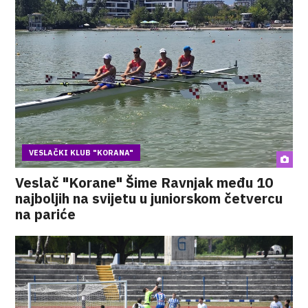
VESLAČKI KLUB "KORANA"
Veslač "Korane" Šime Ravnjak među 10
najboljih na svijetu u juniorskom četvercu
na pariće