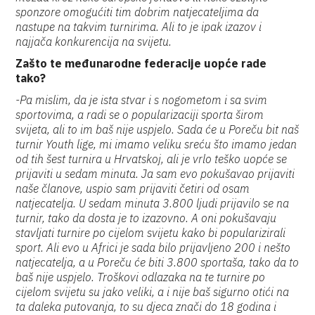
sponzore omogućiti tim dobrim natjecateljima da
nastupe na takvim turnirima. Ali to je ipak izazov i
najjača konkurencija na svijetu.
Zašto te međunarodne federacije uopće rade
tako?
-Pa mislim, da je ista stvar i s nogometom i sa svim
sportovima, a radi se o popularizaciji sporta širom
svijeta, ali to im baš nije uspjelo. Sada će u Poreču bit naš
turnir Youth lige, mi imamo veliku sreću što imamo jedan
od tih šest turnira u Hrvatskoj, ali je vrlo teško uopće se
prijaviti u sedam minuta. Ja sam evo pokušavao prijaviti
naše članove, uspio sam prijaviti četiri od osam
natjecatelja. U sedam minuta 3.800 ljudi prijavilo se na
turnir, tako da dosta je to izazovno. A oni pokušavaju
stavljati turnire po cijelom svijetu kako bi popularizirali
sport. Ali evo u Africi je sada bilo prijavljeno 200 i nešto
natjecatelja, a u Poreču će biti 3.800 sportaša, tako da to
baš nije uspjelo. Troškovi odlazaka na te turnire po
cijelom svijetu su jako veliki, a i nije baš sigurno otići na
ta daleka putovanja, to su djeca znači do 18 godina i