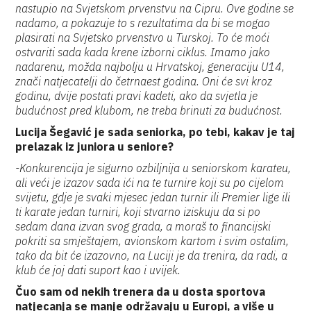
nastupio na Svjetskom prvenstvu na Cipru. Ove godine se
nadamo, a pokazuje to s rezultatima da bi se mogao
plasirati na Svjetsko prvenstvo u Turskoj. To će moći
ostvariti sada kada krene izborni ciklus. Imamo jako
nadarenu, možda najbolju u Hrvatskoj, generaciju U14,
znači natjecatelji do četrnaest godina. Oni će svi kroz
godinu, dvije postati pravi kadeti, ako da svjetla je
budućnost pred klubom, ne treba brinuti za budućnost.
Lucija Šegavić je sada seniorka, po tebi, kakav je taj
prelazak iz juniora u seniore?
-Konkurencija je sigurno ozbiljnija u seniorskom karateu,
ali veći je izazov sada ići na te turnire koji su po cijelom
svijetu, gdje je svaki mjesec jedan turnir ili Premier lige ili
ti karate jedan turniri, koji stvarno iziskuju da si po
sedam dana izvan svog grada, a moraš to financijski
pokriti sa smještajem, avionskom kartom i svim ostalim,
tako da bit će izazovno, na Luciji je da trenira, da radi, a
klub će joj dati suport kao i uvijek.
Čuo sam od nekih trenera da u dosta sportova
natjecanja se manje održavaju u Europi, a više u