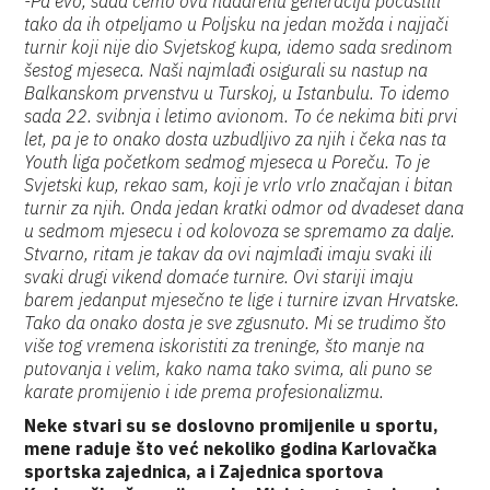
-Pa evo, sada ćemo ovu nadarenu generaciju počastiti
tako da ih otpeljamo u Poljsku na jedan možda i najjači
turnir koji nije dio Svjetskog kupa, idemo sada sredinom
šestog mjeseca. Naši najmlađi osigurali su nastup na
Balkanskom prvenstvu u Turskoj, u Istanbulu. To idemo
sada 22. svibnja i letimo avionom. To će nekima biti prvi
let, pa je to onako dosta uzbudljivo za njih i čeka nas ta
Youth liga početkom sedmog mjeseca u Poreču. To je
Svjetski kup, rekao sam, koji je vrlo vrlo značajan i bitan
turnir za njih. Onda jedan kratki odmor od dvadeset dana
u sedmom mjesecu i od kolovoza se spremamo za dalje.
Stvarno, ritam je takav da ovi najmlađi imaju svaki ili
svaki drugi vikend domaće turnire. Ovi stariji imaju
barem jedanput mjesečno te lige i turnire izvan Hrvatske.
Tako da onako dosta je sve zgusnuto. Mi se trudimo što
više tog vremena iskoristiti za treninge, što manje na
putovanja i velim, kako nama tako svima, ali puno se
karate promijenio i ide prema profesionalizmu.
Neke stvari su se doslovno promijenile u sportu,
mene raduje što već nekoliko godina Karlovačka
sportska zajednica, a i Zajednica sportova