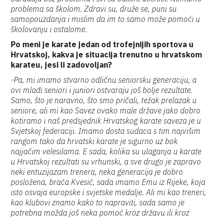
problema sa školom. Zdravi su, druže se, puni su
samopouzdanja i mislim da im to samo može pomoći u
školovanju i ostalome.
Po meni je karate jedan od trofejnijih sportova u
Hrvatskoj, kakva je situacija trenutno u hrvatskom
karateu, jesi li zadovoljan?
-Pa, mi imamo stvarno odličnu seniorsku generaciju, a
ovi mlađi seniori i juniori ostvaraju još bolje rezultate.
Samo, što je naravno, što smo pričali, težak prelazak u
seniore, ali mi kao Savez ovako male države jako dobro
kotiramo i naš predsjednik Hrvatskog karate saveza je u
Svjetskoj federaciji. Imamo dosta sudaca s tim najvišim
rangom tako da hrvatski karate je sigurno uz bok
najjačim velesilama. E sada, kolika su ulaganja u karate
u Hrvatskoj rezultati su vrhunski, a sve drugo je zapravo
neki entuzijazam trenera, neka generacija je dobro
posložena, braća Kvesić, sada imamo Emu iz Rijeke, koja
isto osvaja europske i svjetske medalje. Ali mi kao treneri,
kao klubovi znamo kako to napraviti, sada samo je
potrebna možda još neka pomoć kroz državu ili kroz