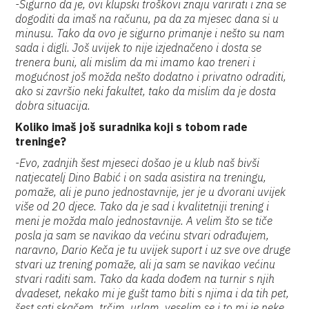
-Sigurno da je, ovi klupski troškovi znaju varirati i zna se
dogoditi da imaš na računu, pa da za mjesec dana si u
minusu. Tako da ovo je sigurno primanje i nešto su nam
sada i digli. Još uvijek to nije izjednačeno i dosta se
trenera buni, ali mislim da mi imamo kao treneri i
mogućnost još možda nešto dodatno i privatno odraditi,
ako si završio neki fakultet, tako da mislim da je dosta
dobra situacija.
Koliko imaš još suradnika koji s tobom rade
treninge?
-Evo, zadnjih šest mjeseci došao je u klub naš bivši
natjecatelj Dino Babić i on sada asistira na treningu,
pomaže, ali je puno jednostavnije, jer je u dvorani uvijek
više od 20 djece. Tako da je sad i kvalitetniji trening i
meni je možda malo jednostavnije. A velim što se tiče
posla ja sam se navikao da većinu stvari odrađujem,
naravno, Dario Keča je tu uvijek suport i uz sve ove druge
stvari uz trening pomaže, ali ja sam se navikao većinu
stvari raditi sam. Tako da kada dođem na turnir s njih
dvadeset, nekako mi je gušt tamo biti s njima i da tih pet,
šest sati skačem, trčim, urlam, veselim se i to mi je neke