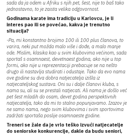
sada da ja odem u Afriku s njih pet, šest, nije to baš tako
jednostavno, to je zaista velika odgovornost.
Godinama karate ima tradiciju u Karlovcu, je li
interes pao ili se povećao, kakva je trenutno
situacija?
-Pa, mi konstantno brojimo 100 ili 100 plus članova, to
varira, neki put možda malo više i dođe, a malo manje
ode. Mislim, klasika kao u svim klubovima većinom, sada
sportaš s osamnaest, devetnaest godina, ako nije u top
formi, ako nije u reprezentaciji prebacuje se na nešto
drugo ili nastavlja studirati i odustaje. Tako da evo nama
ove godine su dva dobra natjecatelja izišla iz
natjecateljskog sustava. Oni su i dalje članovi kluba, s
nama su, ali su se prestali natjecati. Ali nama je došlo već
pet šest mladih do osam, devet godina perspektivnih
natjecatelja, tako da mi to stalno popunjavamo. Izazov je
ne samo nama, nego svim klubovima i svim sportovima
zadržati sportaša poslije osamnaeste godine.
Treneri se žale da je vrlo teško izvući natjecatelje
do seniorske konkurencije, dakle da budu seniori,