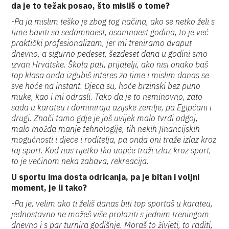
da je to težak posao, što misliš o tome?
-Pa ja mislim teško je zbog tog načina, ako se netko želi s
time baviti sa sedamnaest, osamnaest godina, to je već
praktički profesionalizam, jer mi treniramo dvaput
dnevno, a sigurno pedeset, šezdeset dana u godini smo
izvan Hrvatske. Škola pati, prijatelji, ako nisi onako baš
top klasa onda izgubiš interes za time i mislim danas se
sve hoće na instant. Djeca su, hoće brzinski bez puno
muke, kao i mi odrasli. Tako da je to neminovno, zato
sada u karateu i dominiraju azijske zemlje, pa Egipćani i
drugi. Znači tamo gdje je još uvijek malo tvrđi odgoj,
malo možda manje tehnologije, tih nekih financijskih
mogućnosti i djece i roditelja, pa onda oni traže izlaz kroz
taj sport. Kod nas rijetko tko uopće traži izlaz kroz sport,
to je većinom neka zabava, rekreacija.
U sportu ima dosta odricanja, pa je bitan i voljni
moment, je li tako?
-Pa je, velim ako ti želiš danas biti top sportaš u karateu,
jednostavno ne možeš više prolaziti s jednim treningom
dnevno i s par turnira godišnje. Moraš to živjeti, to raditi,