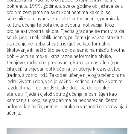
pokrenuta 1999. godine, a svake godine obilježava se u
brojnim zemljama na svim kontinentima kako bi se
senzibilizirala javnost za cjeloživotno učenje, promicala
kultura učenja te potaknula osobna motivacija. Kroz
brojne aktivnosti u sklopu Tjedna građane se motivira da
se uključe u neki oblik učenja, pri čemu je važno istaknuti
da učenje ne treba shvatiti isključivo kao formalno
školovanje ili nešto što se odnosi samo na mlađu životnu
dob – učiti se može i kroz razne neformalne oblike,
tečajeve, radionice, predavanja, kao i samostalno (npr.
čitajući), a vrijedan oblik učenja je i učenje kroz iskustvo
(radno, životno, itd.). Također, učenje nije ograničeno ni na
jednu životnu dob, već je važno i korisno u svim životnim
razdobljima – od predškolske dobi, pa do duboke
starosti. Tjedan cjeloživotnog učenja je osmišljen kao
kampanja u kojoj se građanima na neposredan, često i
neformalan način, prenosi poruka o važnosti obrazovanja i
učenja.