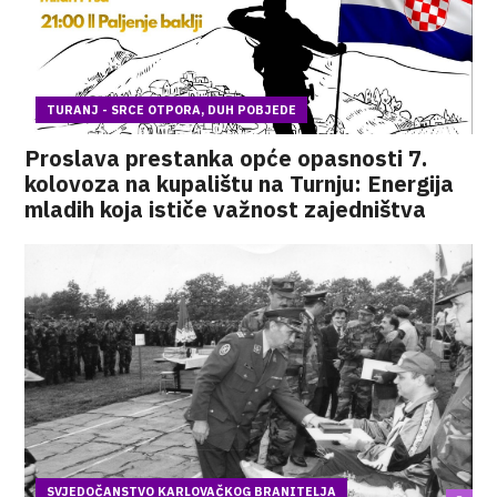
TURANJ - SRCE OTPORA, DUH POBJEDE
Proslava prestanka opće opasnosti 7.
kolovoza na kupalištu na Turnju: Energija
mladih koja ističe važnost zajedništva
SVJEDOČANSTVO KARLOVAČKOG BRANITELJA