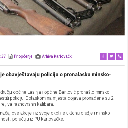
:37
Priopćenje
Arhiva Karlovački
je obavještavaju policiju o pronalasku minsko-
dručju općine Lasinja i općine Barilović pronašlo minsko-
jestili policiju. Dolaskom na mjesta dojava pronađene su 2
ljiva raznovrsnih kalibara.
čaj ove akcije i iz svoje okoline uklonili oružje i minsko-
rnosti, poručuju iz PU karlovačke.