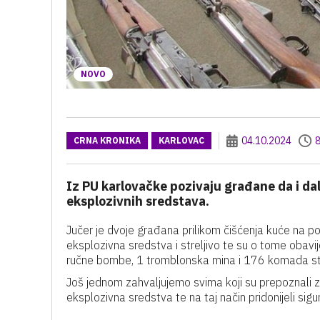
NOVO
04.10.2024
8
CRNA KRONIKA
KARLOVAC
Iz PU karlovačke pozivaju građane da i dal
eksplozivnih sredstava.
Jučer je dvoje građana prilikom čišćenja kuće na po
eksplozivna sredstva i streljivo te su o tome obavi
ručne bombe, 1 tromblonska mina i 176 komada stre
Još jednom zahvaljujemo svima koji su prepoznali zna
eksplozivna sredstva te na taj način pridonijeli sigu