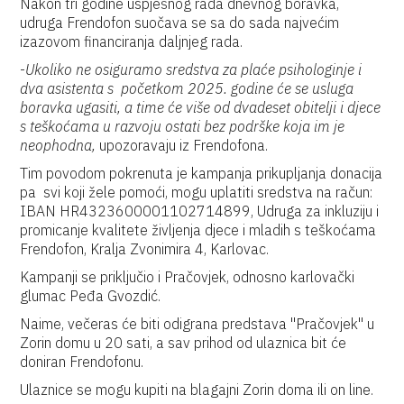
Nakon tri godine uspješnog rada dnevnog boravka,
udruga Frendofon suočava se sa do sada najvećim
izazovom financiranja daljnjeg rada.
-
Ukoliko ne osiguramo sredstva za plaće psihologinje i
dva asistenta s početkom 2025. godine će se usluga
boravka ugasiti, a time će više od dvadeset obitelji i djece
s teškoćama u razvoju ostati bez podrške koja im je
neophodna,
upozoravaju iz Frendofona.
Tim povodom pokrenuta je kampanja prikupljanja donacija
pa svi koji žele pomoći, mogu uplatiti sredstva na račun:
IBAN HR4323600001102714899, Udruga za inkluziju i
promicanje kvalitete življenja djece i mladih s teškoćama
Frendofon, Kralja Zvonimira 4, Karlovac.
Kampanji se priključio i Pračovjek, odnosno karlovački
glumac Peđa Gvozdić.
Naime, večeras će biti odigrana predstava "Pračovjek" u
Zorin domu u 20 sati, a sav prihod od ulaznica bit će
doniran Frendofonu.
Ulaznice se mogu kupiti na blagajni Zorin doma ili on line.