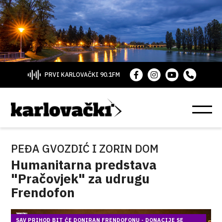
PRVI KARLOVAČKI 90.1FM
PEĐA GVOZDIĆ I ZORIN DOM
Humanitarna predstava
"Pračovjek" za udrugu
Frendofon
SAV PRIHOD BIT ĆE DONIRAN FRENDOFONU - DONACIJE SE