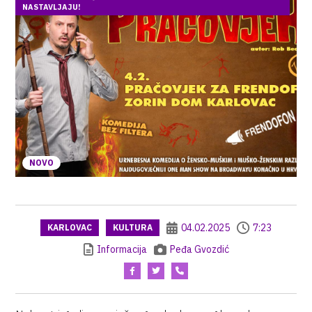
NASTAVLJAJU!
NOVO
04.02.2025
7:23
KARLOVAC
KULTURA
Informacija
Peđa Gvozdić