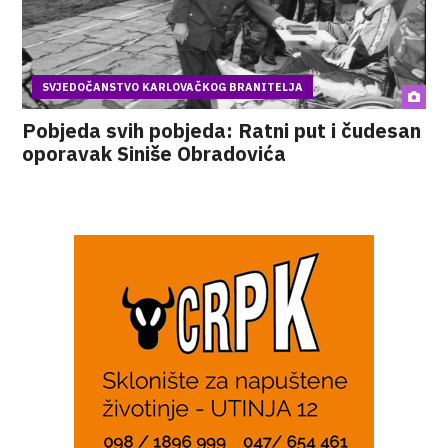
SVJEDOČANSTVO KARLOVAČKOG BRANITELJA
Pobjeda svih pobjeda: Ratni put i čudesan
oporavak Siniše Obradovića