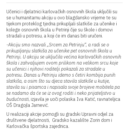
Učenici i djelatnici karlovačkih osnovnih škola uključili su
se u humanitarnu akciju u ovo blagdansko vrijeme te su
tijekom proteklog tjedna prikupljali slatkiše za učenike i
kolege osnovnih škola u Petrinji čije su škole i domovi
stradali u potresu, a koji će im danas biti uručeni.
-Akciju smo nazvali „Srcem za Petrinju“, a radi se o
prikupljanju slatkiša za učenike pet osnovnih škola u
Petrinji. U akciju se uključila većina karlovačkih osnovnih
škola i zahvaljujem ovom prilikom na velikom srcu koje
su učenici i njihovi roditelji pokazali za stradale u
potresu. Danas u Petrinju idemo s četiri kombija punih
slatkiša, a osim što su djeca stavila slatkiše u kutije,
stavila su i pisamca i napisala svoje brojeve mobitela pa
se nadamo da će se iz ovog roditi i neko prijateljstvo u
budućnosti
, izjavila je uoči polaska Iva Katić, ravnateljica
OŠ Dragojla Jarnević.
U realizaciji akcije pomogli su gradski Upravni odjel za
društvene djelatnosti, Gradsko kazalište Zorin dom i
Karlovačka športska zajednica.