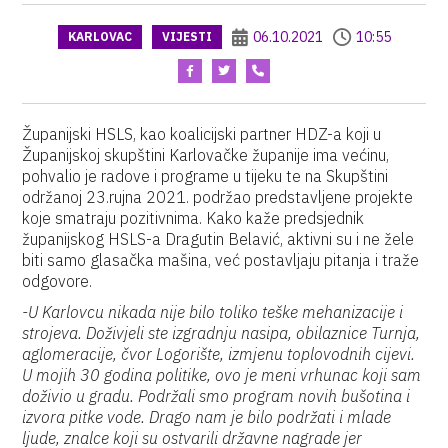
06.10.2021
10:55
KARLOVAC
VIJESTI
Županijski HSLS, kao koalicijski partner HDZ-a koji u
Županijskoj skupštini Karlovačke županije ima većinu,
pohvalio je radove i programe u tijeku te na Skupštini
održanoj 23.rujna 2021. podržao predstavljene projekte
koje smatraju pozitivnima. Kako kaže predsjednik
županijskog HSLS-a Dragutin Belavić, aktivni su i ne žele
biti samo glasačka mašina, već postavljaju pitanja i traže
odgovore.
-U Karlovcu nikada nije bilo toliko teške mehanizacije i
strojeva. Doživjeli ste izgradnju nasipa, obilaznice Turnja,
aglomeracije, čvor Logorište, izmjenu toplovodnih cijevi.
U mojih 30 godina politike, ovo je meni vrhunac koji sam
doživio u gradu. Podržali smo program novih bušotina i
izvora pitke vode. Drago nam je bilo podržati i mlade
ljude, znalce koji su ostvarili državne nagrade jer