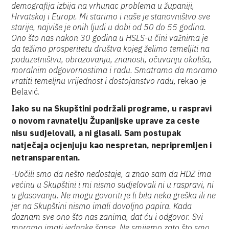
demografija izbija na vrhunac problema u županiji,
Hrvatskoj i Europi. Mi starimo i naše je stanovništvo sve
starije, najviše je onih ljudi u dobi od 50 do 55 godina.
Ono što nas nakon 30 godina u HSLS-u čini važnima je
da težimo prosperitetu društva kojeg želimo temeljiti na
poduzetništvu, obrazovanju, znanosti, očuvanju okoliša,
moralnim odgovornostima i radu. Smatramo da moramo
vratiti temeljnu vrijednost i dostojanstvo radu,
rekao je
Belavić.
Iako su na Skupštini podržali programe, u raspravi
o novom ravnatelju Županijske uprave za ceste
nisu sudjelovali, a ni glasali. Sam postupak
natječaja ocjenjuju kao nespretan, nepripremljen i
netransparentan.
-Uočili smo da nešto nedostaje, a znao sam da HDZ ima
većinu u Skupštini i mi nismo sudjelovali ni u raspravi, ni
u glasovanju. Ne mogu govoriti je li bila neka greška ili ne
jer na Skupštini nismo imali dovoljno papira. Kada
doznam sve ono što nas zanima, dat ću i odgovor. Svi
moramo imati jednake šanse. Ne smijemo zato što smo