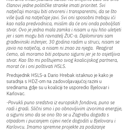
članovi jedne političke stranke imati prioritet. Svi
natječaji moraju biti otvoreni i transparentni, da se što
više ljudi na natječaje javi. Svi oni sposobni trebaju ići
kao naša predvodnica, mislim da će oni onda poboljšati
stvar. Ovo je jedna mala zamka i nisam u nju htio uletjeti
jer i sam mogu biti ravnatelj ŽUC-a. Diplomirani sam
građevinski inženjer, 30 godina radim u struci, nisam se
javio na natječaj, a nisam ni znao za njega. Reagirat
ćemo, ali moramo biti potpuno sigurni jer je to osjetljiva
stvar. Kao što mi poštujemo svog koalicijskog partnera,
morat će i oni poštivati HSLS.
Predsjednik HSLS-a Dario Hrebak istaknuo je kako je
suradnja s HDZ-om na zadovoljavajućoj razini u
sredinama gdje su u koaliciji te usporedio Bjelovar i
Karlovac.
-Povukli puno sredstva iz europskih fondova, puno se
radi i gradi. Slični smo i po obnovljivim izvorima energije,
a sigurni smo da se ono što se u Zagrebu događa s
otpadom i pucanjem cijevi neće dogoditi u Bjelovaru i
Karlovcu. Imamo spremne projekte za podizanje