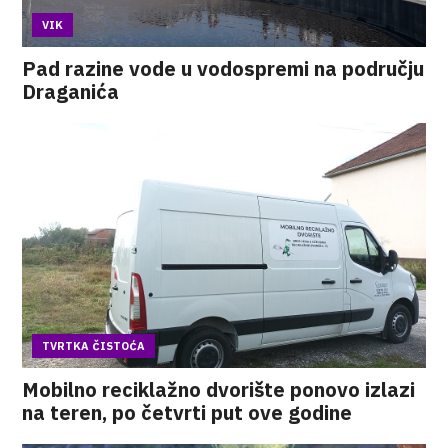
VIK
Pad razine vode u vodospremi na području
Draganića
TVRTKA ČISTOĆA
Mobilno reciklažno dvorište ponovo izlazi
na teren, po četvrti put ove godine