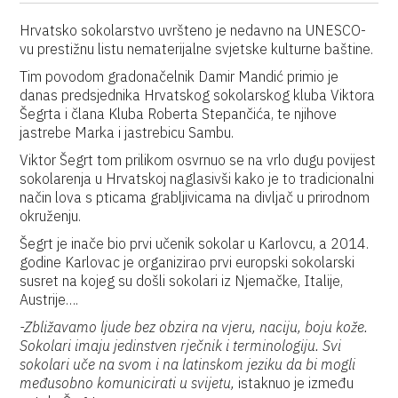
Hrvatsko sokolarstvo uvršteno je nedavno na UNESCO-
vu prestižnu listu nematerijalne svjetske kulturne baštine.
Tim povodom gradonačelnik Damir Mandić primio je
danas predsjednika Hrvatskog sokolarskog kluba Viktora
Šegrta i člana Kluba Roberta Stepančića, te njihove
jastrebe Marka i jastrebicu Sambu.
Viktor Šegrt tom prilikom osvrnuo se na vrlo dugu povijest
sokolarenja u Hrvatskoj naglasivši kako je to tradicionalni
način lova s pticama grabljivicama na divljač u prirodnom
okruženju.
Šegrt je inače bio prvi učenik sokolar u Karlovcu, a 2014.
godine Karlovac je organizirao prvi europski sokolarski
susret na kojeg su došli sokolari iz Njemačke, Italije,
Austrije….
-Zbližavamo ljude bez obzira na vjeru, naciju, boju kože.
Sokolari imaju jedinstven rječnik i terminologiju. Svi
sokolari uče na svom i na latinskom jeziku da bi mogli
međusobno komunicirati u svijetu,
istaknuo je između