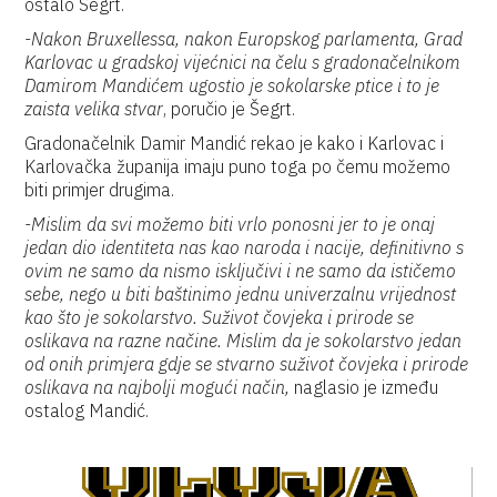
ostalo Šegrt.
-Nakon Bruxellessa, nakon Europskog parlamenta, Grad
Karlovac u gradskoj vijećnici na čelu s gradonačelnikom
Damirom Mandićem ugostio je sokolarske ptice i to je
zaista velika stvar
, poručio je Šegrt.
Gradonačelnik Damir Mandić rekao je kako i Karlovac i
Karlovačka županija imaju puno toga po čemu možemo
biti primjer drugima.
-Mislim da svi možemo biti vrlo ponosni jer to je onaj
jedan dio identiteta nas kao naroda i nacije, definitivno s
ovim ne samo da nismo isključivi i ne samo da ističemo
sebe, nego u biti baštinimo jednu univerzalnu vrijednost
kao što je sokolarstvo. Suživot čovjeka i prirode se
oslikava na razne načine. Mislim da je sokolarstvo jedan
od onih primjera gdje se stvarno suživot čovjeka i prirode
oslikava na najbolji mogući način,
naglasio je između
ostalog Mandić.