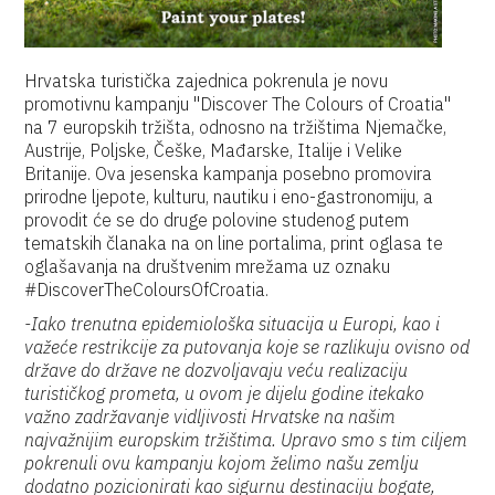
Hrvatska turistička zajednica pokrenula je novu
promotivnu kampanju "Discover The Colours of Croatia"
na 7 europskih tržišta, odnosno na tržištima Njemačke,
Austrije, Poljske, Češke, Mađarske, Italije i Velike
Britanije. Ova jesenska kampanja posebno promovira
prirodne ljepote, kulturu, nautiku i eno-gastronomiju, a
provodit će se do druge polovine studenog putem
tematskih članaka na on line portalima, print oglasa te
oglašavanja na društvenim mrežama uz oznaku
#DiscoverTheColoursOfCroatia.
-Iako trenutna epidemiološka situacija u Europi, kao i
važeće restrikcije za putovanja koje se razlikuju ovisno od
države do države ne dozvoljavaju veću realizaciju
turističkog prometa, u ovom je dijelu godine itekako
važno zadržavanje vidljivosti Hrvatske na našim
najvažnijim europskim tržištima. Upravo smo s tim ciljem
pokrenuli ovu kampanju kojom želimo našu zemlju
dodatno pozicionirati kao sigurnu destinaciju bogate,