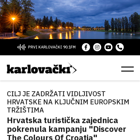
PRVI KARLOVAČKI 90.1FM
CILJ JE ZADRŽATI VIDLJIVOST
HRVATSKE NA KLJUČNIM EUROPSKIM
TRŽIŠTIMA
Hrvatska turistička zajednica
pokrenula kampanju "Discover
The Colours Of Croatia"