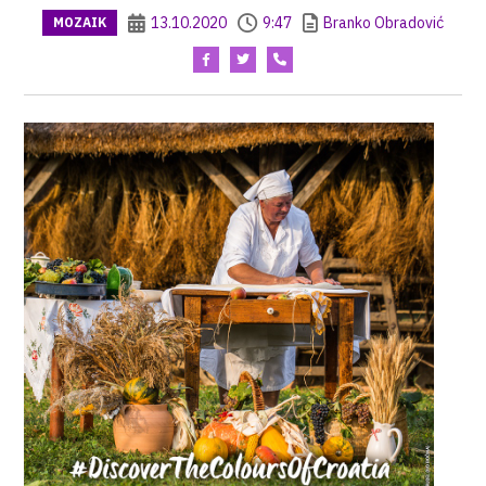
13.10.2020
9:47
Branko Obradović
MOZAIK