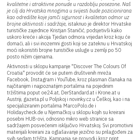
kvalitetne i atraktivne ponude u razdoblju posezone. Naš
je cilj da Hrvatska mnogima u svijesti bude pozicionirana
kao odredište koje jamči sigurnost i kvalitetan odmor uz
brojne aktivnosti i sadržaje,
istaknuo je direktor Hrvatske
turističke zajednice Kristjan Staničić, podsjetivši kako
uskoro kreće i akcija Tjedan odmora vrijedan kroz koju će
domaći, ali i svi inozemni gosti koji se zateknu u Hrvatskoj
moći iskoristiti brojne turističke usluge u zemlji po 50
posto nižim cijenama.
Aktivnosti u sklopu kampanje "Discover The Colours Of
Croatia" provodit će se putem društvenih mreža
Facebook, Instagram i YouTube, kroz plasman članaka na
najčitanijim i najpoznatijim portalima na pojedinim
tržištima poput oe24.at, DerStandard.at i Krone.at u
Austriji, gazeta.pl u Poljskoj i novinky.cz u Češkoj, kao i na
specijaliziranim portalima MarcoPolo.de i
Holidaycheck.de u Njemačkoj u sklopu kojih su kreirani
posebni HUB-ovi, odnosno mikro web stranice sa
sadržajem posvećenim isključivo Hrvatskoj. Svi promotivni
materijali kreirani za oglašavanje jezično su prilagođeni za
svih sedam tržišta. Kampanja se provodi i kroz print