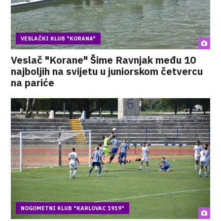
VESLAČKI KLUB "KORANA"
Veslač "Korane" Šime Ravnjak među 10
najboljih na svijetu u juniorskom četvercu
na pariće
NOGOMETNI KLUB "KARLOVAC 1919"