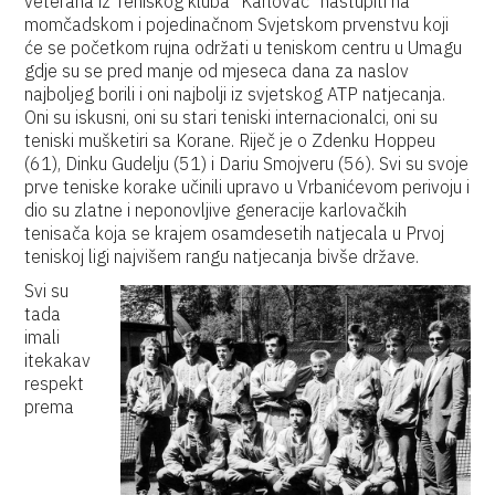
veterana iz Teniskog kluba "Karlovac" nastupiti na
momčadskom i pojedinačnom Svjetskom prvenstvu koji
će se početkom rujna održati u teniskom centru u Umagu
gdje su se pred manje od mjeseca dana za naslov
najboljeg borili i oni najbolji iz svjetskog ATP natjecanja.
Oni su iskusni, oni su stari teniski internacionalci, oni su
teniski mušketiri sa Korane. Riječ je o Zdenku Hoppeu
(61), Dinku Gudelju (51) i Dariu Smojveru (56). Svi su svoje
prve teniske korake učinili upravo u Vrbanićevom perivoju i
dio su zlatne i neponovljive generacije karlovačkih
tenisača koja se krajem osamdesetih natjecala u Prvoj
teniskoj ligi najvišem rangu natjecanja bivše države.
Svi su
tada
imali
itekakav
respekt
prema