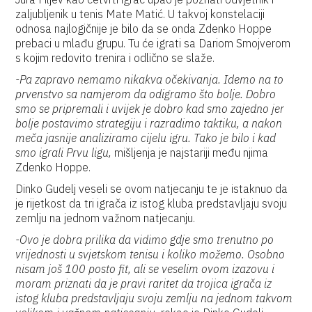
zaljubljenik u tenis Mate Matić. U takvoj konstelaciji
odnosa najlogičnije je bilo da se onda Zdenko Hoppe
prebaci u mlađu grupu. Tu će igrati sa Dariom Smojverom
s kojim redovito trenira i odlično se slaže.
-Pa zapravo nemamo nikakva očekivanja. Idemo na to
prvenstvo sa namjerom da odigramo što bolje. Dobro
smo se pripremali i uvijek je dobro kad smo zajedno jer
bolje postavimo strategiju i razradimo taktiku, a nakon
meča jasnije analiziramo cijelu igru. Tako je bilo i kad
smo igrali Prvu ligu,
mišljenja je najstariji među njima
Zdenko Hoppe.
Dinko Gudelj veseli se ovom natjecanju te je istaknuo da
je rijetkost da tri igrača iz istog kluba predstavljaju svoju
zemlju na jednom važnom natjecanju.
-Ovo je dobra prilika da vidimo gdje smo trenutno po
vrijednosti u svjetskom tenisu i koliko možemo. Osobno
nisam još 100 posto fit, ali se veselim ovom izazovu i
moram priznati da je pravi raritet da trojica igrača iz
istog kluba predstavljaju svoju zemlju na jednom takvom