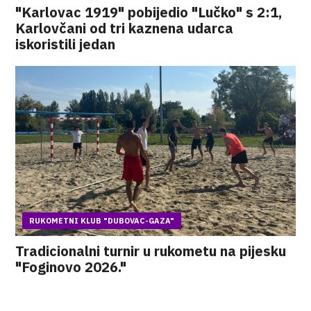
"Karlovac 1919" pobijedio "Lučko" s 2:1,
Karlovčani od tri kaznena udarca
iskoristili jedan
RUKOMETNI KLUB "DUBOVAC-GAZA"
Tradicionalni turnir u rukometu na pijesku
"Foginovo 2026."