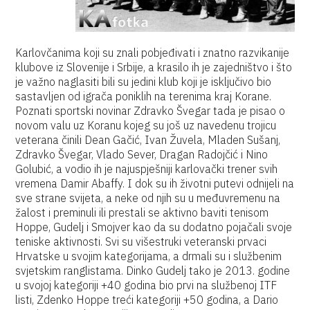
Karlovčanima koji su znali pobjeđivati i znatno razvikanije
klubove iz Slovenije i Srbije, a krasilo ih je zajedništvo i što
je važno naglasiti bili su jedini klub koji je isključivo bio
sastavljen od igrača poniklih na terenima kraj Korane.
Poznati sportski novinar Zdravko Švegar tada je pisao o
novom valu uz Koranu kojeg su još uz navedenu trojicu
veterana činili Dean Gačić, Ivan Žuvela, Mladen Sušanj,
Zdravko Švegar, Vlado Sever, Dragan Radojčić i Nino
Golubić, a vodio ih je najuspješniji karlovački trener svih
vremena Damir Abaffy. I dok su ih životni putevi odnijeli na
sve strane svijeta, a neke od njih su u međuvremenu na
žalost i preminuli ili prestali se aktivno baviti tenisom
Hoppe, Gudelj i Smojver kao da su dodatno pojačali svoje
teniske aktivnosti. Svi su višestruki veteranski prvaci
Hrvatske u svojim kategorijama, a drmali su i službenim
svjetskim ranglistama. Dinko Gudelj tako je 2013. godine
u svojoj kategoriji +40 godina bio prvi na službenoj ITF
listi, Zdenko Hoppe treći kategoriji +50 godina, a Dario