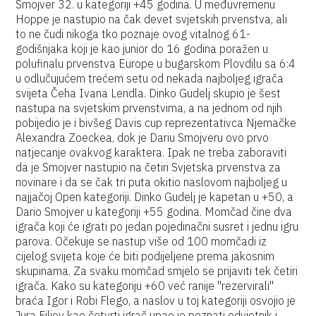
Smojver 32. u kategoriji +45 godina. U međuvremenu
Hoppe je nastupio na čak devet svjetskih prvenstva, ali
to ne čudi nikoga tko poznaje ovog vitalnog 61-
godišnjaka koji je kao junior do 16 godina poražen u
polufinalu prvenstva Europe u bugarskom Plovdilu sa 6:4
u odlučujućem trećem setu od nekada najboljeg igrača
svijeta Čeha Ivana Lendla. Dinko Gudelj skupio je šest
nastupa na svjetskim prvenstvima, a na jednom od njih
pobijedio je i bivšeg Davis cup reprezentativca Njemačke
Alexandra Zoeckea, dok je Dariu Smojveru ovo prvo
natjecanje ovakvog karaktera. Ipak ne treba zaboraviti
da je Smojver nastupio na četiri Svjetska prvenstva za
novinare i da se čak tri puta okitio naslovom najboljeg u
najjačoj Open kategoriji. Dinko Gudelj je kapetan u +50, a
Dario Smojver u kategoriji +55 godina. Momčad čine dva
igrača koji će igrati po jedan pojedinačni susret i jednu igru
parova. Očekuje se nastup više od 100 momčadi iz
cijelog svijeta koje će biti podijeljene prema jakosnim
skupinama. Za svaku momčad smjelo se prijaviti tek četiri
igrača. Kako su kategoriju +60 već ranije "rezervirali"
braća Igor i Robi Flego, a naslov u toj kategoriji osvojio je
Jura Filjev kao četvrti igrač upao je poznati odvjetnik i