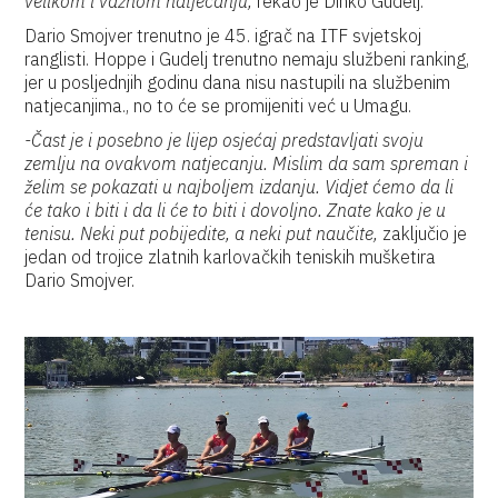
velikom i važnom natjecanju,
rekao je Dinko Gudelj.
Dario Smojver trenutno je 45. igrač na ITF svjetskoj
ranglisti. Hoppe i Gudelj trenutno nemaju službeni ranking,
jer u posljednjih godinu dana nisu nastupili na službenim
natjecanjima., no to će se promijeniti već u Umagu.
-Čast je i posebno je lijep osjećaj predstavljati svoju
zemlju na ovakvom natjecanju. Mislim da sam spreman i
želim se pokazati u najboljem izdanju. Vidjet ćemo da li
će tako i biti i da li će to biti i dovoljno. Znate kako je u
tenisu. Neki put pobijedite, a neki put naučite,
zaključio je
jedan od trojice zlatnih karlovačkih teniskih mušketira
Dario Smojver.