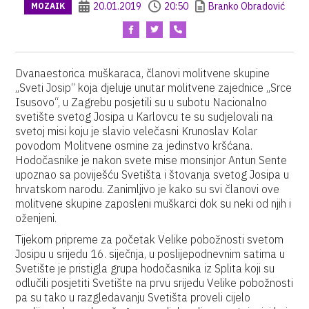
20.01.2019
20:50
Branko Obradović
MOZAIK
Dvanaestorica muškaraca, članovi molitvene skupine
„Sveti Josip“ koja djeluje unutar molitvene zajednice „Srce
Isusovo“, u Zagrebu posjetili su u subotu Nacionalno
svetište svetog Josipa u Karlovcu te su sudjelovali na
svetoj misi koju je slavio velečasni Krunoslav Kolar
povodom Molitvene osmine za jedinstvo kršćana.
Hodočasnike je nakon svete mise monsinjor Antun Sente
upoznao sa poviješću Svetišta i štovanja svetog Josipa u
hrvatskom narodu. Zanimljivo je kako su svi članovi ove
molitvene skupine zaposleni muškarci dok su neki od njih i
oženjeni.
Tijekom pripreme za početak Velike pobožnosti svetom
Josipu u srijedu 16. siječnja, u poslijepodnevnim satima u
Svetište je pristigla grupa hodočasnika iz Splita koji su
odlučili posjetiti Svetište na prvu srijedu Velike pobožnosti
pa su tako u razgledavanju Svetišta proveli cijelo