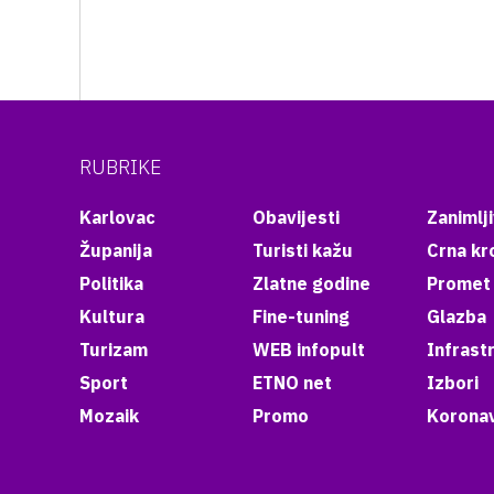
RUBRIKE
Karlovac
Obavijesti
Zanimlji
Županija
Turisti kažu
Crna kr
Politika
Zlatne godine
Promet
Kultura
Fine-tuning
Glazba
Turizam
WEB infopult
Infrast
Sport
ETNO net
Izbori
Mozaik
Promo
Koronav