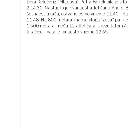
Dora Kelečić iz "Mladosti". Petra Fanjek bila je v
2:14.30. Nastupilo je dvanaest atletičarki. Andrej 
šesnaest trkača, ostvario osmo vrijeme 11.40 i pla
11.48. Na 800 metara imao je ulogu "zeca" pa nije 
1.500 metara, među 12 atletičara, s rezultatom 4
trkačice, imala je trinaesto vrijeme 12.65.