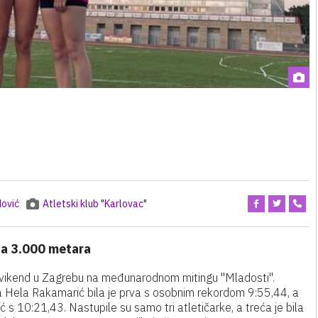
ović
Atletski klub "Karlovac"
na 3.000 metara
j vikend u Zagrebu na međunarodnom mitingu "Mladosti".
a Hela Rakamarić bila je prva s osobnim rekordom 9:55,44, a
 s 10:21,43. Nastupile su samo tri atletičarke, a treća je bila