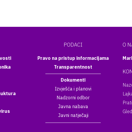
PODACI
O 
vosti
Pravo na pristup informacijama
Mar
onika
Transparentnost
KON
Dokumenti
Nazo
Izvješća i planovi
ruktura
Lajk
Nadzorni odbor
Prat
Javna nabava
irus
Gled
Javni natječaji