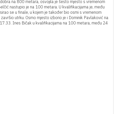
rlo dobra na 800 metara, osvojila je šesto mjesto s vremenom
Belčić nastupio je na 100 metara. U kvalifikacijama je, među
sirao se u finale, u kojem je također bio osmi s vremenom
završio utrku. Osmo mjesto izborio je i Dominik Pavlaković na
:17.33. Ines Bičak u kvalifikacijama na 100 metara, među 24