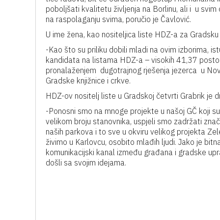
poboljšati kvalitetu življenja na Borlinu, ali i u sv
na raspolaganju svima, poručio je Čavlović.
U ime žena, kao nositeljica liste HDZ-a za Gradsku 
-Kao što su priliku dobili mladi na ovim izborima, ist
kandidata na listama HDZ-a – visokih 41,37 posto
pronalaženjem dugotrajnog rješenja jezerca u Novo
Gradske knjižnice i crkve.
HDZ-ov nositelj liste u Gradskoj četvrti Grabrik je 
-Ponosni smo na mnoge projekte u našoj GČ koji su zavr
velikom broju stanovnika, uspjeli smo zadržati znač
naših parkova i to sve u okviru velikog projekta Zel
živimo u Karlovcu, osobito mlađih ljudi. Jako je bitn
komunikacijski kanal između građana i gradske uprav
došli sa svojim idejama.