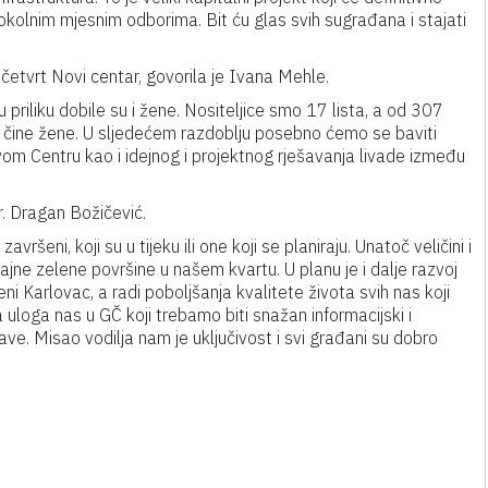
im okolnim mjesnim odborima. Bit ću glas svih sugrađana i stajati
četvrt Novi centar, govorila je Ivana Mehle.
u priliku dobile su i žene. Nositeljice smo 17 lista, a od 307
 čine žene. U sljedećem razdoblju posebno ćemo se baviti
m Centru kao i idejnog i projektnog rješavanja livade između
dr. Dragan Božičević.
šeni, koji su u tijeku ili one koji se planiraju. Unatoč veličini i
ajne zelene površine u našem kvartu. U planu je i dalje razvoj
eni Karlovac, a radi poboljšanja kvalitete života svih nas koji
a uloga nas u GČ koji trebamo biti snažan informacijski i
e. Misao vodilja nam je uključivost i svi građani su dobro