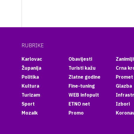
RUBRIKE
Karlovac
Obavijesti
Zanimlji
Županija
Turisti kažu
Crna kr
Politika
Zlatne godine
Promet
Kultura
Fine-tuning
Glazba
Turizam
WEB infopult
Infrast
Sport
ETNO net
Izbori
Mozaik
Promo
Koronav