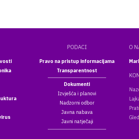
PODACI
O 
vosti
Pravo na pristup informacijama
Mar
onika
Transparentnost
KON
Dokumenti
Nazo
Izvješća i planovi
ruktura
Lajk
Nadzorni odbor
Prat
Javna nabava
irus
Gled
Javni natječaji