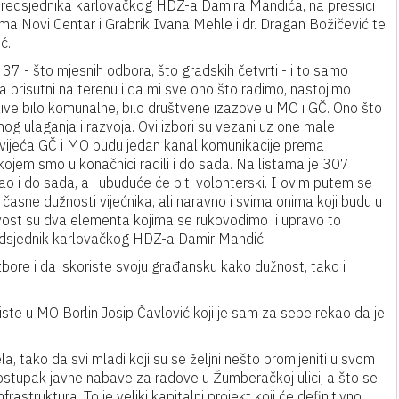
 predsjednika karlovačkog HDZ-a Damira Mandića, na pressici
rtima Novi Centar i Grabrik Ivana Mehle i dr. Dragan Božičević te
ć.
37 - što mjesnih odbora, što gradskih četvrti - i to samo
 prisutni na terenu i da mi sve ono što radimo, nastojimo
ive bilo komunalne, bilo društvene izazove u MO i GČ. Ono što
nog ulaganja i razvoja. Ovi izbori su vezani uz one male
a vijeća GČ i MO budu jedan kanal komunikacije prema
ojem smo u konačnici radili i do sada. Na listama je 307
o i do sada, a i ubuduće će biti volonterski. I ovim putem se
časne dužnosti vijećnika, ali naravno i svima onima koji budu u
ivost su dva elementa kojima se rukovodimo i upravo to
edsjednik karlovačkog HDZ-a Damir Mandić.
bore i da iskoriste svoju građansku kako dužnost, tako i
iste u MO Borlin Josip Čavlović koji je sam za sebe rekao da je
ela, tako da svi mladi koji su se željni nešto promijeniti u svom
 postupak javne nabave za radove u Žumberačkoj ulici, a što se
astruktura. To je veliki kapitalni projekt koji će definitivno