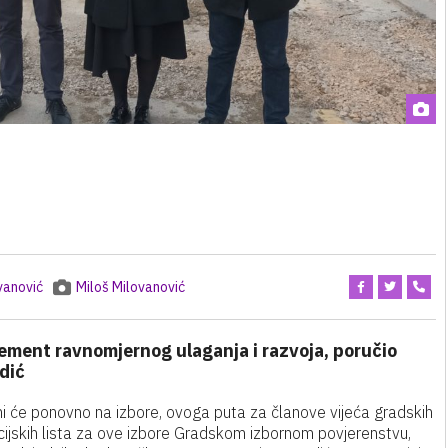
vanović
Miloš Milovanović
 element ravnomjernog ulaganja i razvoja, poručio
dić
ni će ponovno na izbore, ovoga puta za članove vijeća gradskih
ijskih lista za ove izbore Gradskom izbornom povjerenstvu,