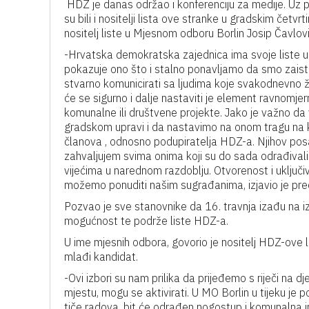
HDZ je danas održao i konferenciju za medije. Uz
su bili i nositelji lista ove stranke u gradskim četv
nositelj liste u Mjesnom odboru Borlin Josip Čavlovi
-Hrvatska demokratska zajednica ima svoje liste u 
pokazuje ono što i stalno ponavljamo da smo zaista
stvarno komunicirati sa ljudima koje svakodnevno ž
će se sigurno i dalje nastaviti je element ravnomjer
komunalne ili društvene projekte. Jako je važno d
gradskom upravi i da nastavimo na onom tragu na k
članova , odnosno podupiratelja HDZ-a. Njihov posa
zahvaljujem svima onima koji su do sada odrađivali 
vijećima u narednom razdoblju. Otvorenost i uključ
možemo ponuditi našim sugrađanima, izjavio je pr
Pozvao je sve stanovnike da 16. travnja izađu na iz
mogućnost te podrže liste HDZ-a.
U ime mjesnih odbora, govorio je nositelj HDZ-ove l
mlađi kandidat.
-Ovi izbori su nam prilika da prijeđemo s riječi na dj
mjestu, mogu se aktivirati. U MO Borlin u tijeku je
tiče radova, bit će odrađen nogostup i komunalna infr