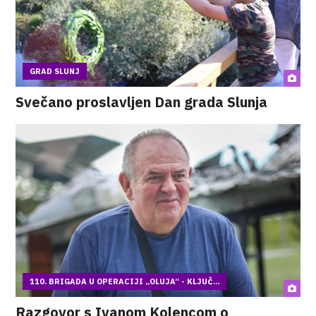
GRAD SLUNJ
Svečano proslavljen Dan grada Slunja
110. BRIGADA U OPERACIJI „OLUJA“ - KLJUČ...
Razgovor s Ivanom Kolencom o