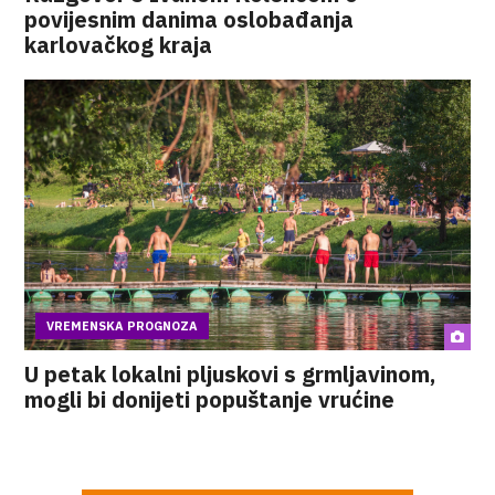
povijesnim danima oslobađanja
karlovačkog kraja
VREMENSKA PROGNOZA
U petak lokalni pljuskovi s grmljavinom,
mogli bi donijeti popuštanje vrućine