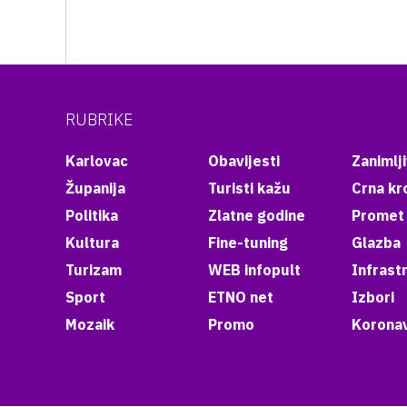
RUBRIKE
Karlovac
Obavijesti
Zanimlji
Županija
Turisti kažu
Crna kr
Politika
Zlatne godine
Promet
Kultura
Fine-tuning
Glazba
Turizam
WEB infopult
Infrast
Sport
ETNO net
Izbori
Mozaik
Promo
Koronav