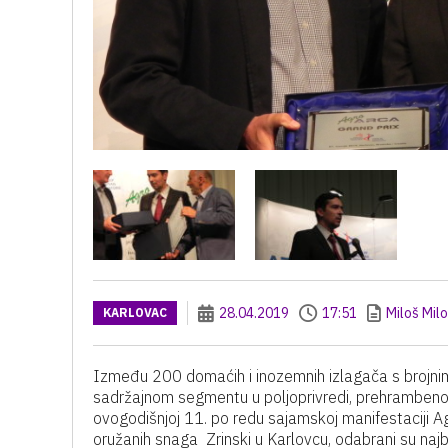
28.04.2019
17:51
Miloš Mil
KARLOVAC
Između 200 domaćih i inozemnih izlagača s brojnim
sadržajnom segmentu u poljoprivredi, prehrambenoj in
ovogodišnjoj 11. po redu sajamskoj manifestaciji A
oružanih snaga Zrinski u Karlovcu, odabrani su najb