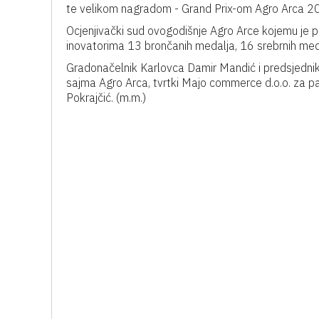
te velikom nagradom - Grand Prix-om Agro Arca 2
Ocjenjivački sud ovogodišnje Agro Arce kojemu je 
inovatorima 13 brončanih medalja, 16 srebrnih meda
Gradonačelnik Karlovca Damir Mandić i predsjednik
sajma Agro Arca, tvrtki Majo commerce d.o.o. za pa
Pokrajčić. (m.m.)