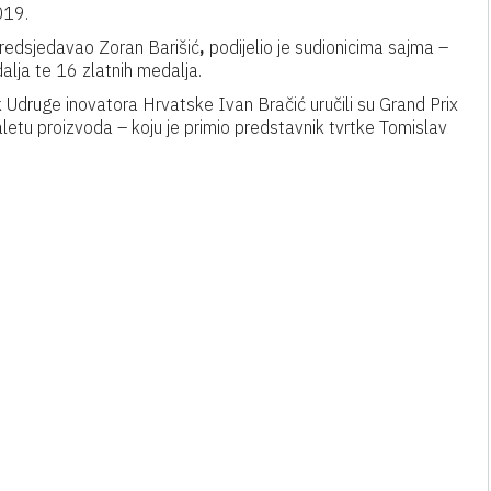
019.
predsjedavao Zoran Barišić
,
podijelio je sudionicima sajma –
lja te 16 zlatnih medalja.
 Udruge inovatora Hrvatske Ivan Bračić uručili su Grand Prix
letu proizvoda – koju je primio predstavnik tvrtke Tomislav