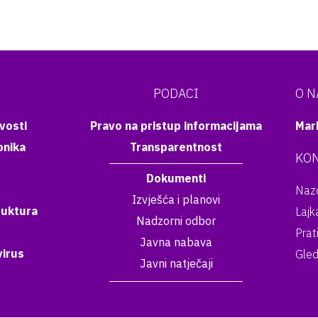
PODACI
O 
vosti
Pravo na pristup informacijama
Mar
onika
Transparentnost
KON
Dokumenti
Nazo
Izvješća i planovi
ruktura
Lajk
Nadzorni odbor
Prat
Javna nabava
irus
Gled
Javni natječaji