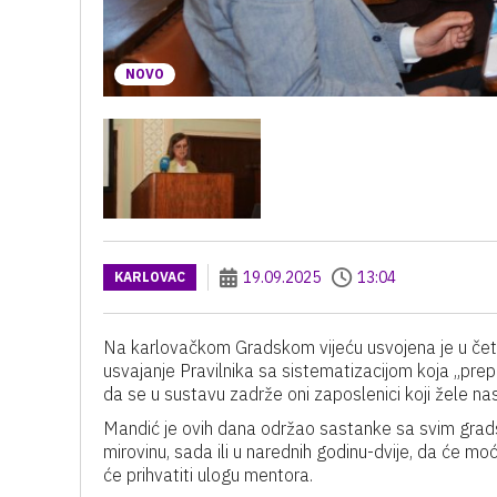
NOVO
19.09.2025
13:04
KARLOVAC
Na karlovačkom Gradskom vijeću usvojena je u četvrt
usvajanje Pravilnika sa sistematizacijom koja „pre
da se u sustavu zadrže oni zaposlenici koji žele nast
Mandić je ovih dana održao sastanke sa svim gradsk
mirovinu, sada ili u narednih godinu-dvije, da će moći b
će prihvatiti ulogu mentora.