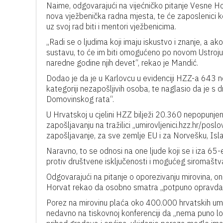
Naime, odgovarajući na vijećničko pitanje Vesne H
nova vježbenička radna mjesta, te će zaposlenici koj
uz svoj rad biti i mentori vježbenicima.
„Radi se o ljudima koji imaju iskustvo i znanje, a a
sustavu, to će im biti omogućeno po novom Ustroju.
naredne godine njih devet“, rekao je Mandić.
Dodao je da je u Karlovcu u evidenciji HZZ-a 643 ne
kategoriji nezapošljivih osoba, te naglasio da je s d
Domovinskog rata“.
U Hrvatskoj u cjelini HZZ bilježi 20.360 nepopunjen
zapošljavanju na tražilici „umirovljenici.hzz.hr/posl
zapošljavanje, za sve zemlje EU i za Norvešku, Islan
Naravno, to se odnosi na one ljude koji se i iza 65-e 
protiv društvene isključenosti i mogućeg siromaštv
Odgovarajući na pitanje o oporezivanju mirovina, o
Horvat rekao da osobno smatra „potpuno opravdan
Porez na mirovinu plaća oko 400.000 hrvatskih umi
nedavno na tiskovnoj konferenciji da „nema puno logi