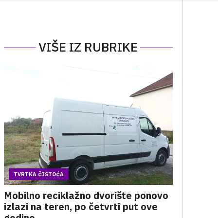
VIŠE IZ RUBRIKE
TVRTKA ČISTOĆA
Mobilno reciklažno dvorište ponovo
izlazi na teren, po četvrti put ove
godine