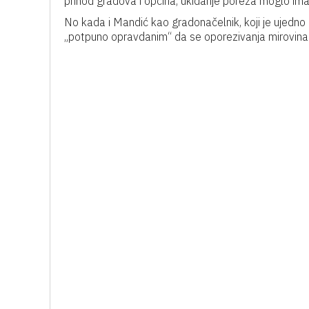
prihod gradova i općina, ukidanje poreza moglo ima
No kada i Mandić kao gradonačelnik, koji je ujedno
„potpuno opravdanim“ da se oporezivanja mirovina uk