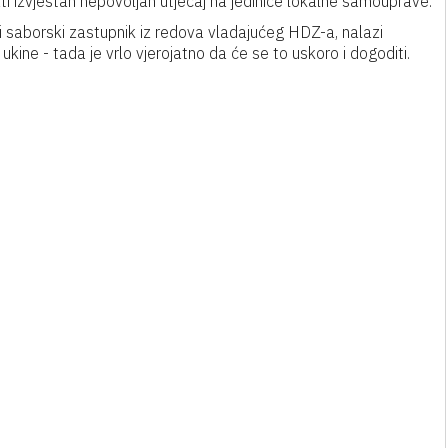
ti izvjestan nepovoljan utjecaj na jedinice lokalne samouprave.
 i saborski zastupnik iz redova vladajućeg HDZ-a, nalazi
ine - tada je vrlo vjerojatno da će se to uskoro i dogoditi.