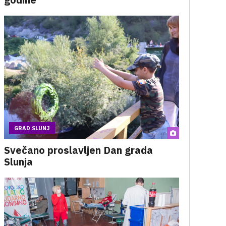
GRAD SLUNJ
Svečano proslavljen Dan grada
Slunja