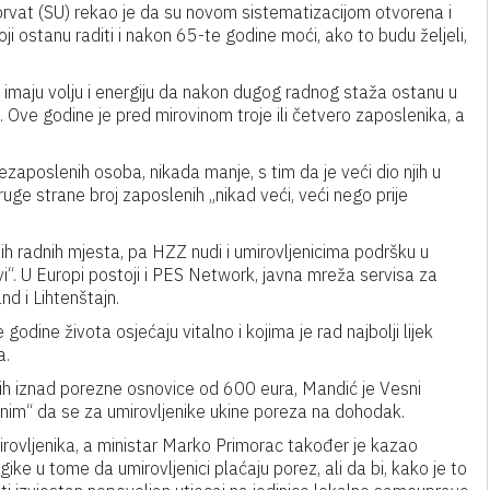
orvat (SU) rekao je da su novom sistematizacijom otvorena i
i ostanu raditi i nakon 65-te godine moći, ako to budu željeli,
ko imaju volju i energiju da nakon dugog radnog staža ostanu u
 Ove godine je pred mirovinom troje ili četvero zaposlenika, a
zaposlenih osoba, nikada manje, s tim da je veći dio njih u
ruge strane broj zaposlenih „nikad veći, veći nego prije
ih radnih mjesta, pa HZZ nudi i umirovljenicima podršku u
ovi“. U Europi postoji i PES Network, javna mreža servisa za
d i Lihtenštajn.
godine života osjećaju vitalno i kojima je rad najbolji lijek
a.
nih iznad porezne osnovice od 600 eura, Mandić je Vesni
im“ da se za umirovljenike ukine poreza na dohodak.
rovljenika, a ministar Marko Primorac također je kazao
ke u tome da umirovljenici plaćaju porez, ali da bi, kako je to