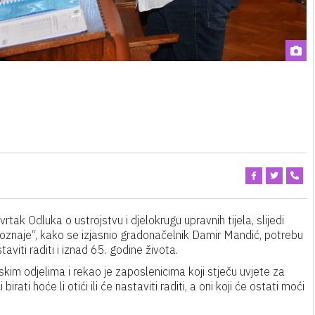
ak Odluka o ustrojstvu i djelokrugu upravnih tijela, slijedi
poznaje“, kako se izjasnio gradonačelnik Damir Mandić, potrebu
aviti raditi i iznad 65. godine života.
im odjelima i rekao je zaposlenicima koji stječu uvjete za
irati hoće li otići ili će nastaviti raditi, a oni koji će ostati moći