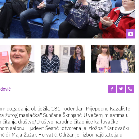
dović
zom događanja obilježila 181. rođendan. Prijepodne Kazalište
jina žutog maslačka" Sunčane Škrinjarić. U večernjim satima u
sko čitanja društvo/Društvo narodne čitaonice karlovačke
om salonu "Ljudevit Šestić" otvorena je izložba "Karlovački
čić i Maja Žužak Horvatić. Održan je i izbor najčitatelja u