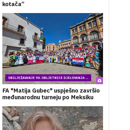
kotača”
OBILJEŽAVANJE 90. OBLJETNICE DJELOVANJA ...
FA "Matija Gubec" uspješno završio
međunarodnu turneju po Meksiku