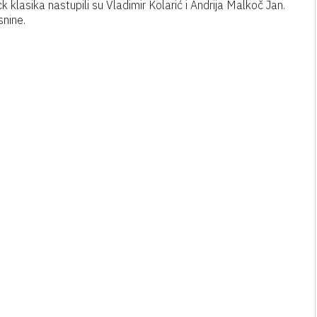
klasika nastupili su Vladimir Kolarić i Andrija Malkoč Jan.
snine.