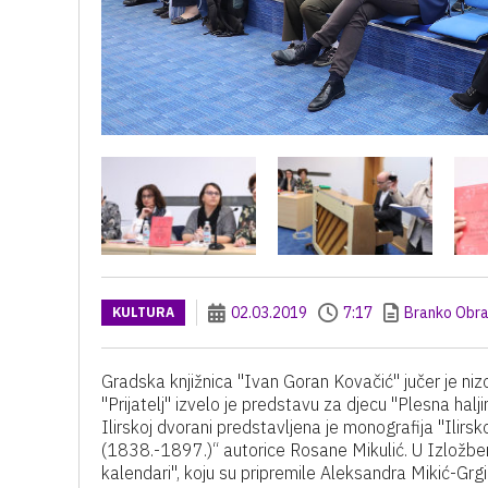
02.03.2019
7:17
Branko Obra
KULTURA
Gradska knjižnica "Ivan Goran Kovačić" jučer je ni
"Prijatelj" izvelo je predstavu za djecu "Plesna hal
Ilirskoj dvorani predstavljena je monografija "Ilir
(1838.-1897.)“ autorice Rosane Mikulić. U Izložben
kalendari", koju su pripremile Aleksandra Mikić-Grgin